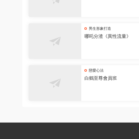
男生形象打造
哪吒分渣《異性流量》
戀愛心法
白鶴至尊會員班