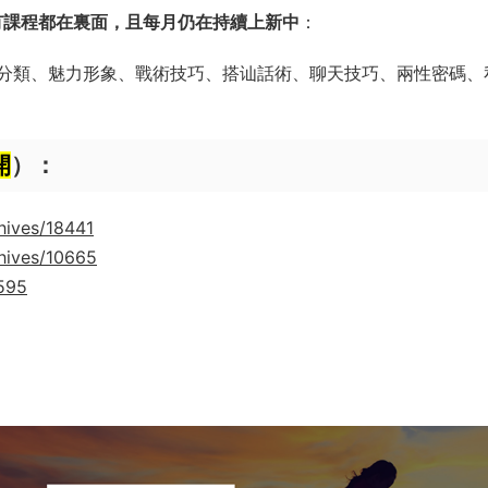
有課程都在裏面，且每月仍在持續上新中
：
分類、魅力形象、戰術技巧、搭讪話術、聊天技巧、兩性密碼、
開
）：
hives/18441
hives/10665
9595