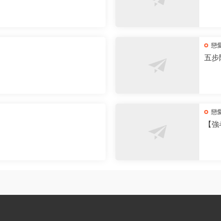
戀
五步
戀
【強