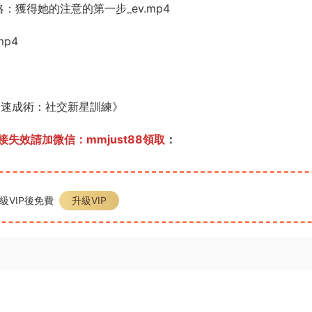
獲得她的注意的第一步_ev.mp4
p4
讪速成術：社交新星訓練》
失效請加微信：mmjust88領取
：
級VIP後免費
升級VIP