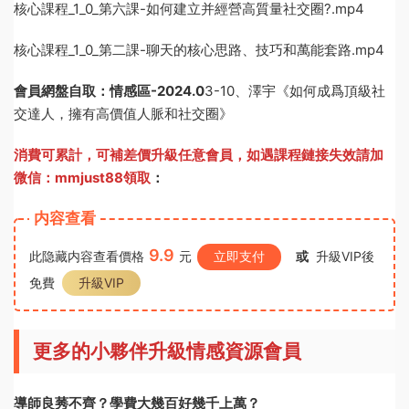
核心課程_1_0_第六課-如何建立并經營高質量社交圈?.mp4
核心課程_1_0_第二課-聊天的核心思路、技巧和萬能套路.mp4
會員網盤自取：情感區-
2024.0
3-10、澤宇《如何成爲頂級社
交達人，擁有高價值人脈和社交圈》
消費可累計，可補差價升級任意會員，
如遇課程鏈接失效請加
微信：mmjust88領取
：
内容查看
9.9
此隐藏内容查看價格
元
立即支付
或
升級VIP後
免費
升級VIP
更多的小夥伴升級情感資源會員
導師良莠不齊？學費大幾百好幾千上萬？