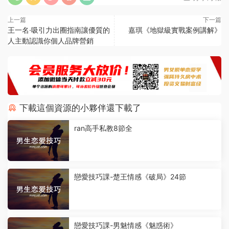
上一篇
下一篇
王一名·吸引力出圈指南讓優質的
嘉琪《地獄級實戰案例講解》
人主動認識你個人品牌營銷
下載這個資源的小夥伴還下載了
ran高手私教8節全
戀愛技巧課-楚王情感《破局》24節
戀愛技巧課-男魅情感《魅惑術》