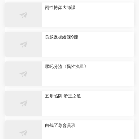
兩性博弈大師課
良叔反操縱課9節
哪吒分渣《異性流量》
五步陷阱 帝王之道
白鶴至尊會員班