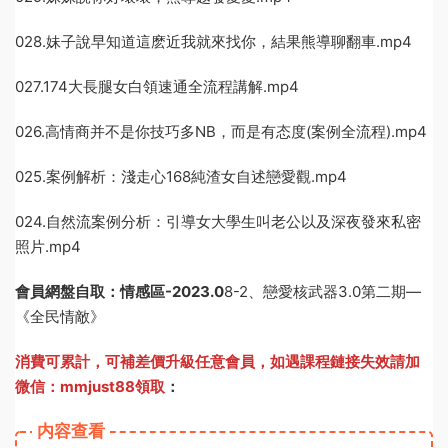
028.妹子說早知道這麽近我就來找你，結果熊導聊翻車.mp4
027.174大長腿女白領速通全流程講解.mp4
026.高情商并不是你技巧多NB，而是有态度(案例全流程).mp4
025.案例解析：淺走心168純渣女自述戀愛觀.mp4
024.自然流案例分析：引導女大學生叫老公以及深夜發來私密
照片.mp4
會員網盤自取：情感區-
2023.0
8-2、戀愛核武器3.0第二期—
《全民情敵》
消費可累計，可補差價升級任意會員，
如遇課程鏈接失效請加
微信：mmjust88領取
：
内容查看