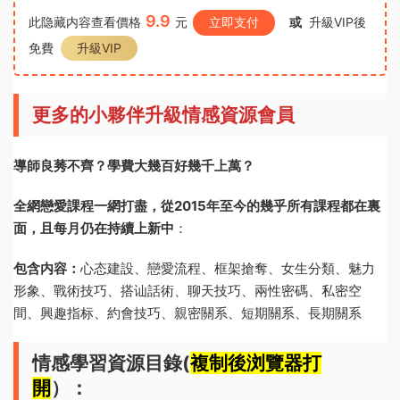
9.9
此隐藏内容查看價格
元
立即支付
或
升級VIP後
免費
升級VIP
更多的小夥伴升級情感資源會員
導師良莠不齊？學費大幾百好幾千上萬？
全網戀愛課程一網打盡，從2015年至今的幾乎所有課程都在裏
面，且每月仍在持續上新中
：
包含内容：
心态建設、戀愛流程、框架搶奪、女生分類、魅力
形象、戰術技巧、搭讪話術、聊天技巧、兩性密碼、私密空
間、興趣指标、約會技巧、親密關系、短期關系、長期關系
情感學習資源目錄(
複制後浏覽器打
開
）：