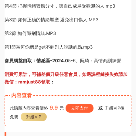
第4節 把握情緒響應分寸，讓自己成爲受歡迎的人.mp3
第3節 如何正确的情緒響應 避免出口傷人.MP3
第2節 如何識别情緒.MP3
第1節爲何你總是get不到别人說話的點.mp3
會員網盤自取：情感區-
2024.0
5-6、阮琦：高情商訓練營
消費可累計，可補差價升級任意會員，
如遇課程鏈接失效請加
微信：mmjust88領取
：
内容查看
9.9
此隐藏内容查看價格
元
立即支付
或
升級VIP後
免費
升級VIP