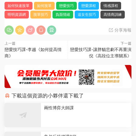
如何快速脫單
如何脫單
戀愛技巧
戀愛課程
情感課程
明明資源網
脫單技巧
負面情緒
追女生技巧
高情商訓練
分享海報
上一篇
下一篇
戀愛技巧課-李越《如何提高情
戀愛技巧課-讓胖貓悲劇不再重演
商》
倪《高段位主導關系》
下載這個資源的小夥伴還下載了
兩性博弈大師課