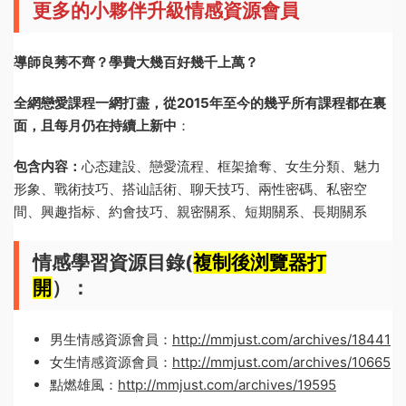
更多的小夥伴升級情感資源會員
導師良莠不齊？學費大幾百好幾千上萬？
全網戀愛課程一網打盡，從2015年至今的幾乎所有課程都在裏
面，且每月仍在持續上新中
：
包含内容：
心态建設、戀愛流程、框架搶奪、女生分類、魅力
形象、戰術技巧、搭讪話術、聊天技巧、兩性密碼、私密空
間、興趣指标、約會技巧、親密關系、短期關系、長期關系
情感學習資源目錄(
複制後浏覽器打
開
）：
男生情感資源會員：
http://mmjust.com/archives/18441
女生情感資源會員：
http://mmjust.com/archives/10665
點燃雄風：
http://mmjust.com/archives/19595