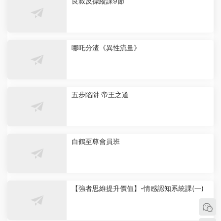
良叔反操縱課9節
哪吒分渣《異性流量》
五步陷阱 帝王之道
白鶴至尊會員班
【強者思維提升價值】-情感認知系統課(一)