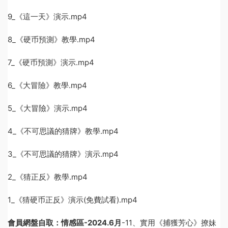
9_《這一天》演示.mp4
8_《硬币預測》教學.mp4
7_《硬币預測》演示.mp4
6_《大冒險》教學.mp4
5_《大冒險》演示.mp4
4_《不可思議的猜牌》教學.mp4
3_《不可思議的猜牌》演示.mp4
2_《猜正反》教學.mp4
1_《猜硬币正反》演示(免費試看).mp4
會員網盤自取：情感區-
2024.6月
-11、實用《捕獲芳心》撩妹