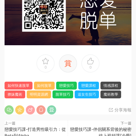
賞
0
0
如何快速脫單
如何脫單
戀愛技巧
戀愛課程
情感課程
撩妹魔術
明明資源網
脫單技巧
追女生技巧
魔術教學
分享海報
上一篇
下一篇
戀愛技巧課-打造男性吸引力：從
戀愛技巧課-伴侶關系背後的秘密
Beta到Alpha
線上視頻課[冷愛]