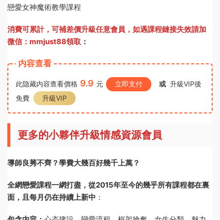
戀愛女神魔術教學課程
消費可累計，可補差價升級任意會員，
如遇課程鏈接失效請加
微信：mmjust88領取
：
内容查看
9.9
此隐藏内容查看價格
元
立即支付
或
升級VIP後
免費
升級VIP
更多的小夥伴升級情感資源會員
導師良莠不齊？學費大幾百好幾千上萬？
全網戀愛課程一網打盡，從2015年至今的幾乎所有課程都在裏
面，且每月仍在持續上新中
：
包含内容：
心态建設、戀愛流程、框架搶奪、女生分類、魅力