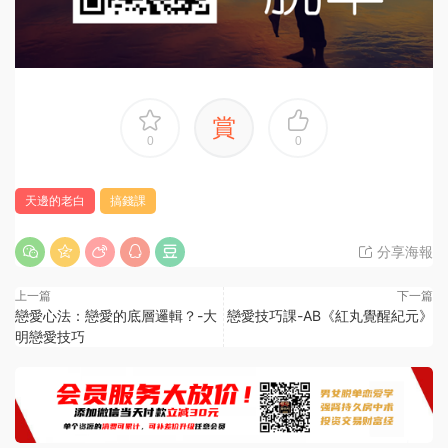
賞
0
0
天邊的老白
搞錢課
分享海報
上一篇
下一篇
戀愛心法：戀愛的底層邏輯？-大
戀愛技巧課-AB《紅丸覺醒紀元》
明戀愛技巧