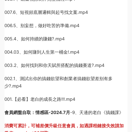
007.6、短視頻底層邏輯與起号找文案.mp4
006.5、别妄想，做好吃苦的準備.mp4
005.4、如何持續的賺錢?.mp4
004.03、如何賺到人生第一桶金!.mp4
003.2、如何找到和你天賦所搭配的搞錢賽道?.mp4
002.1、測試出你的搞錢欲望和創業者搞錢欲望差别有多
少?.mp4
001.【必看】老白的成長之路!!!.mp4
會員網盤自取：情感區-
2024.7月
-9、天邊的老白《搞錢課》
消費可累計，可補差價升級任意會員，
如遇課程鏈接失效請加