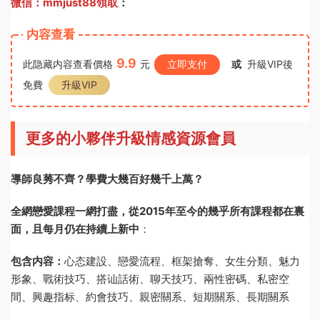
微信：mmjust88領取
：
内容查看
9.9
此隐藏内容查看價格
元
立即支付
或
升級VIP後
免費
升級VIP
更多的小夥伴升級情感資源會員
導師良莠不齊？學費大幾百好幾千上萬？
全網戀愛課程一網打盡，從2015年至今的幾乎所有課程都在裏
面，且每月仍在持續上新中
：
包含内容：
心态建設、戀愛流程、框架搶奪、女生分類、魅力
形象、戰術技巧、搭讪話術、聊天技巧、兩性密碼、私密空
間、興趣指标、約會技巧、親密關系、短期關系、長期關系