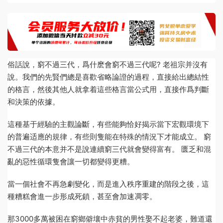
俗話說，窮不過三代，爲什麽會窮不過三代呢? 老祖宗并沒有
說。我們的先賢們總是喜歡省略論證的過程，直接給出總結性
的格言，然後其他人就拿着這些格言當公式用，直接作爲判斷
和決策的依據。
這種基于經驗的主觀論斷，有些能夠恰好揭示當下宏觀環境下
的普遍适應的規律，有些則隻能在特殊的情況下才能成立。 窮
不過三代的本意并不是說連續窮三代就會變得富有。 匮乏和混
亂的惡性循環隻會讓一切都變得更糟。
當一個社會不再急劇變化，而是進入秩序重建的階段之後，這
種糟糕會進一步形成死鎖，甚至會加速凋零。
那3000多萬被困在窮鄉僻壤中赤貧的男性娶不起老婆，難道還