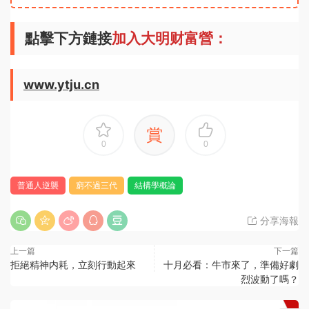
點擊下方鏈接
加入大明财富營：
www.ytju.cn
賞
0
0
普通人逆襲
窮不過三代
結構學概論
分享海報
上一篇
下一篇
拒絕精神内耗，立刻行動起來
十月必看：牛市來了，準備好劇
烈波動了嗎？