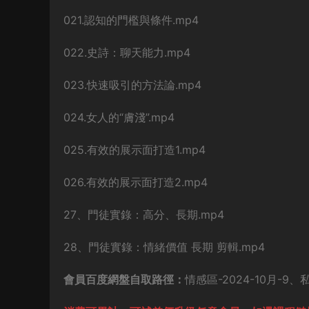
021.認知的門檻與條件.mp4
022.史詩：聊天能力.mp4
023.快速吸引的方法論.mp4
024.女人的“膚淺”.mp4
025.有效的展示面打造1.mp4
026.有效的展示面打造2.mp4
27、門徒實錄：高分、長期.mp4
28、門徒實錄：情緒價值 長期 剪輯.mp4
會員百度網盤自取路徑：
情感區-2024-10月-9