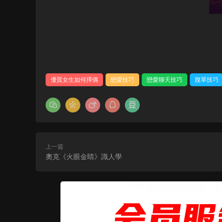
優質女生如何擇偶
戀愛技巧
戀愛聊天技巧
脫單技巧
上一篇
奧克《火眼金睛》識人學