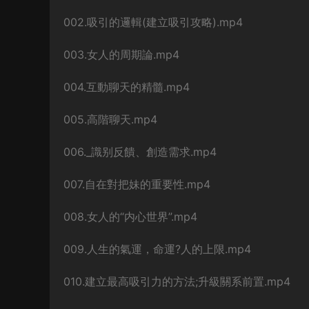
002.吸引的邏輯(建立吸引攻略).mp4
003.女人的周期論.mp4
004.互動聊天的精髓.mp4
005.高階聊天.mp4
006._識别反饋、創造需求.mp4
007.自在對把妹的重要性.mp4
008.女人的“内心世界”.mp4
009.人生的氣運，命運?人的上限.mp4
010.建立最高吸引力的方法;升級關系前置.mp4