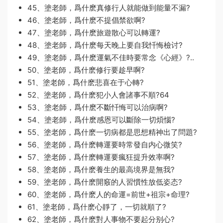
45、塗老師，爲什麽真修行人就能做到能量不漏?
46、塗老師，爲什麽不提倡禁欲啊?
47、塗老師，爲什麽旅遊散心可以轉運?
48、塗老師，爲什麽每天晚上要自我忏悔檢讨?
49、塗老師，爲什麽運氣不佳時要常念《心經》?..
50、塗老師，爲什麽修行要趁早啊?
51、塗老師，爲什麽悲喜在于心轉?
52、塗老師，爲什麽犯小人會諸事不順?64
53、塗老師，爲什麽不斷忏悔可以治病啊?
54、塗老師，爲什麽感恩可以斷除一切煩惱?
55、塗老師，爲什麽一切病都是思想精神出了問題?
56、塗老師，爲什麽轉運要時常發自内心微笑?
57、塗老師，爲什麽轉運要瘋狂提升效率啊?
58、塗老師，爲什麽養生的最高境界是無我?
59、塗老師，爲什麽開竅的人習慣性放低姿态?
60、塗老師，爲什麽人的命運=前世+祖宗+命理?
61、塗老師，爲什麽心靜了，一切就順了?
62、塗老師，爲什麽對人事物不要起分别心?