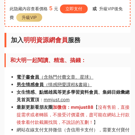
5
此隐藏内容查看價格
元
立即支付
或
升級VIP後免
費
升級VIP
加入
明明資源網會員
服務
和大明一起閱讀、精進、搞錢：
電子書會員
（含熱門付費文章、星球）
男生情感會員
（情感戀愛課程&書籍）
女生情感、點燃雄風等更多學習資料會員、集錦目錄彙總
見首頁置頂
：
mmjust.com
最新更新看朋友圈
加微信：mmjust88
【
沒有售前，直接
提需求或者轉賬，不接受讨價還價，盡可能在網站上付款
後拿着付款截圖找我，不說話的互删！
】
網站在線支付支持微信（含信用卡支付），需要支付寶付