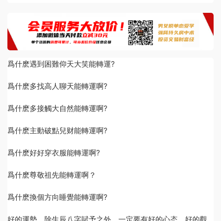
​爲什麽遇到困難仰天大笑能轉運?
爲什麽多找高人聊天能轉運啊?
爲什麽多接觸大自然能轉運啊?
爲什麽主動破點兒财能轉運啊?
爲什麽好好穿衣服能轉運啊?
爲什麽尊敬祖先能轉運啊？
爲什麽換個方向睡覺能轉運啊?
好的運勢，除生辰八字賦予之外。一定要有好的心态，好的觀