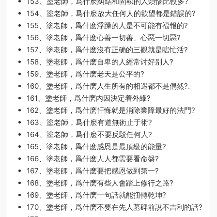
153、塗老師，爲什麽糾結和固執的人煩惱比較多?
154、塗老師，爲什麽放大任何人的欲望都是錯誤的?
155、塗老師，爲什麽浮躁的人是不可能有福報的?
156、塗老師，爲什麽心善一切善、心惡一切惡?
157、塗老師，爲什麽沒有正确的三觀就是瞎忙活?
158、塗老師，爲什麽自卑的人經常讨好别人?
159、塗老師，爲什麽老天是公平的?
160、塗老師，爲什麽人生所有的相遇都不是偶然?.
161、塗老師，爲什麽内因決定着外緣?
162、塗老師，爲什麽忏悔就是消除業障最好的法門?
163、塗老師，爲什麽有道無術止于術?
164、塗老師，爲什麽不要反駁任何人?
165、塗老師，爲什麽感恩是最頂級的能量?
166、塗老師，爲什麽人人都需要看命盤?
167、塗老師，爲什麽要把感恩做到第一?
168、塗老師，爲什麽有些人會踏上修行之路?
169、塗老師，爲什麽一句話就能扭轉乾坤?
170、塗老師，爲什麽不要在先人墓碑前說不吉利的話?