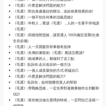
《毛選》:什麽是解決問題的能力?
《毛選》:對抗焦慮最好的辦法，送給很累很累的你!
《毛選》:一個不怕任何事的頂級思維2
《毛選》:年輕人，要讀《毛選》，人的一生要不停地讀
《毛選》
《毛選》:四個強勢思維，讓普通人 100%瘋狂逆襲(社會
生存必備)
《毛選》:人一旦開竅所有事都有規律
《毛選》:失傳的屠龍術:《毛選》應該怎麽讀?
《毛選》:能成事的人，都做到了這三點
《毛選》告訴你:走出低谷的一個方法
《毛選》:一個人成長最快的方式:死磕自己
《毛選》:什麽是解決問題的能力?
《毛選》告訴你，如何能獲得貴人的幫助
《毛選》:學戰略思維，一定先學對複雜事物作出判斷和
估計
《毛選》:當你無法做出選擇的時候，一定問自己這樣一
個問題