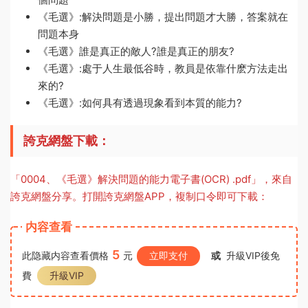
《毛選》:解決問題是小勝，提出問題才大勝，答案就在
問題本身
《毛選》誰是真正的敵人?誰是真正的朋友?
《毛選》:處于人生最低谷時，教員是依靠什麽方法走出
來的?
《毛選》:如何具有透過現象看到本質的能力?
誇克網盤下載：
「0004、《毛選》解決問題的能力電子書(OCR) .pdf」，來自
誇克網盤分享。打開誇克網盤APP，複制口令即可下載：
内容查看
5
此隐藏内容查看價格
元
立即支付
或
升級VIP後免
費
升級VIP