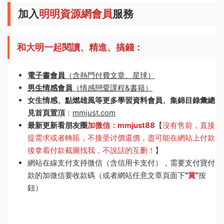
加入
明明資源網會員
服務
和大明一起閱讀、精進、搞錢：
電子書會員
（含熱門付費文章、星球）
男生情感會員
（情感戀愛課程&書籍）
女生情感、點燃雄風等更多學習資料會員、集錦目錄彙總
見首頁置頂
：
mmjust.com
最新更新看朋友圈
加微信：mmjust88
【
沒有售前，直接
提需求或者轉賬，不接受讨價還價，盡可能在網站上付款
後拿着付款截圖找我，不說話的互删！
】
網站在線支付支持微信（含信用卡支付），需要支付寶付
款的加微信要收款碼（或者網站任意文章頁面下
“
賞
”
按
鈕）