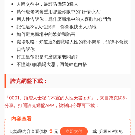
人際交往中，最該防備這3種人
爲什麽老闆會重用那些你眼中的”奸佞小人”
用人性告訴你，爲什麽職場中的人喜歡勾心鬥角
記住這3個人性規律，你會很快出人頭地.
如何避免職場中的嫉妒和陷害
職場攻略：知道這3個職場人性的都不簡單，領導不會親
口告訴你
打工皇帝都是怎麽搞定老闆的?
不懂這6個職場大忌，再能幹也白搭
誇克網盤下載：
「0001、頂層人士秘而不宣的人性天書.pdf」，來自誇克網盤
分享。打開誇克網盤APP，複制口令即可下載：
内容查看
5
此隐藏内容查看價格
元
立即支付
或
升級VIP後免