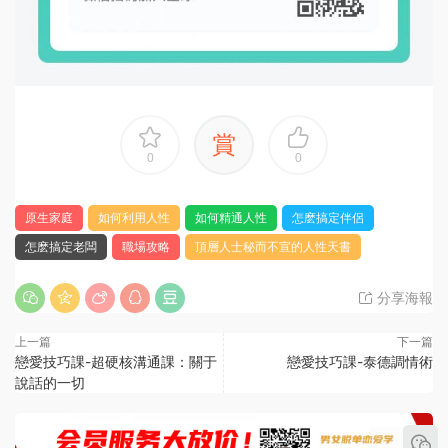
賞
0
0
原生家庭
如何利用人性
如何精通人性
怎麽搞定伴侶
怎麽搞定老闆
職場攻略
頂層人士秘而不宣的人性天書
分享海報
上一篇
下一篇
戀愛技巧課-超硬核溝通課：關于
戀愛技巧課-泰德調情術
說話的一切