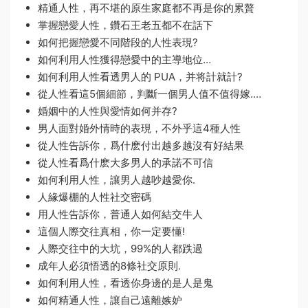
精通人性，再不堪的原生家庭都不再是你的累贅
掌握戀愛人性，鑽石王老五都不在話下
如何把握戀愛不同階段的人性表現?
如何利用人性獲得戀愛中的主導地位…
如何利用人性看透男人的 PUA，并将計就計?
從人性看這5個細節，判斷一個男人值不值得嫁.…
婚姻中的人性與愛情如何并存?
男人面對婚外情時的表現，不外乎這4種人性
從人性告訴你，爲什麽付出越多越沒有好結果
從人性看爲什麽大多男人的承諾不可信
如何利用人性，讓男人越吵越愛你.
人緣爆棚的人性社交密碼
用人性告訴你，普通人如何結交牛人
這個人際交往真相，你一定要懂!
人際交往中的大坑，99%的人都跌過
成年人必須悟透的8條社交原則.
如何利用人性，看透你身邊的是人是鬼
如何精通人性，讓自己遠離嫉妒