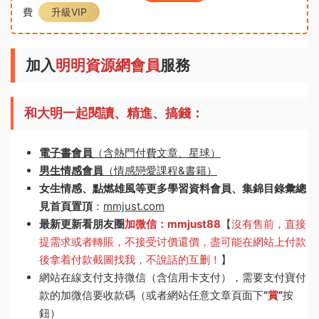
費
升級VIP
加入
明明資源網會員
服務
和大明一起閱讀、精進、搞錢：
電子書會員
（含熱門付費文章、星球）
男生情感會員
（情感戀愛課程&書籍）
女生情感、點燃雄風等更多學習資料會員、集錦目錄彙總
見首頁置頂
：
mmjust.com
最新更新看朋友圈
加微信：mmjust88
【
沒有售前，直接
提需求或者轉賬，不接受讨價還價，盡可能在網站上付款
後拿着付款截圖找我，不說話的互删！
】
網站在線支付支持微信（含信用卡支付），需要支付寶付
款的加微信要收款碼（或者網站任意文章頁面下
“
賞
”
按
鈕）