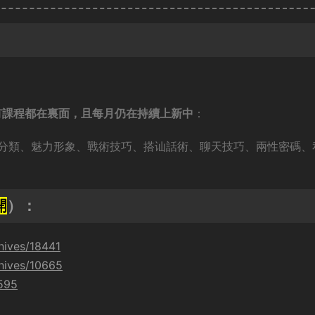
有課程都在裏面，且每月仍在持續上新中
：
分類、魅力形象、戰術技巧、搭讪話術、聊天技巧、兩性密碼、
開
）：
hives/18441
hives/10665
9595