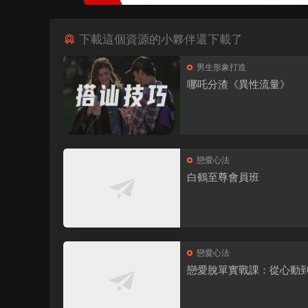
下載這個資源的小夥伴還下載了
男生形象打造
哪吒分渣《異性流量》
戀愛心法
白鶴至尊會員班
戀愛心法
戀愛脫單實戰課：從心動