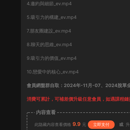
4.邀約與細節_ev.mp4
5.吸引力的構建_ev.mp4
7.朋友圈建設_ev.mp4
8.聊天的思維_ev.mp4
9.吸引力的價值_ev.mp4
10.戀愛中的核心_ev.mp4
會員網盤群自取：2024年-11月-07、2024脫單
消費可累計，可補差價升級任意會員，
如遇課程鏈接
内容查看
9.9
此隐藏内容查看價格
元
立即支付
或
升