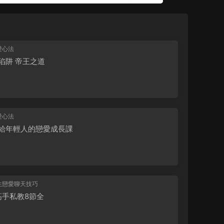
愛心法
陷阱 帝王之道
愛心法
給年輕人的戀愛成長課
生戀愛聊天技巧
n高手私教8節全