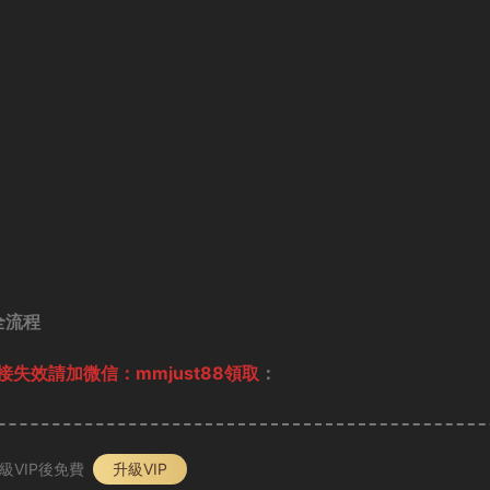
全流程
失效請加微信：mmjust88領取
：
級VIP後免費
升級VIP