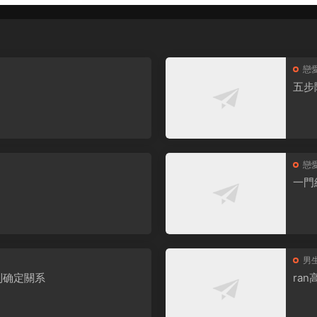
戀
五步
戀
一門
男
到确定關系
ra