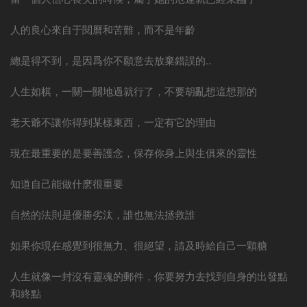
人的良心來自于閱曆和苦難，而不是年齡
總是得不到，是因爲你不願意去放棄錯誤的..
人生如棋，一關一關地過就行了，不要胡亂想這想那的
老天爺不讓你得到某樣東西，一定有它的理由
現在最重要的是要善護念，保存你身上與生俱來的靈性
知道自己能做什麽很重要
自然的法則是優勝劣汰，誰也無法拯救誰
如果你現在感覺到很無力、很絕望，請及時給自己一顆糖
人生就像一封沒有靈魂的郵件，你要努力去找到自身的出發點
和終點