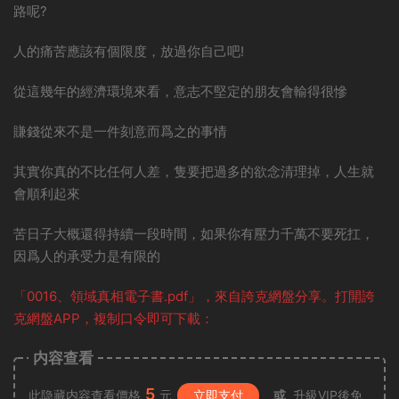
路呢?
人的痛苦應該有個限度，放過你自己吧!
從這幾年的經濟環境來看，意志不堅定的朋友會輸得很慘
賺錢從來不是一件刻意而爲之的事情
其實你真的不比任何人差，隻要把過多的欲念清理掉，人生就
會順利起來
苦日子大概還得持續一段時間，如果你有壓力千萬不要死扛，
因爲人的承受力是有限的
「0016、領域真相電子書.pdf」，來自誇克網盤分享。打開誇
克網盤APP，複制口令即可下載：
内容查看
5
此隐藏内容查看價格
元
立即支付
或
升級VIP後免