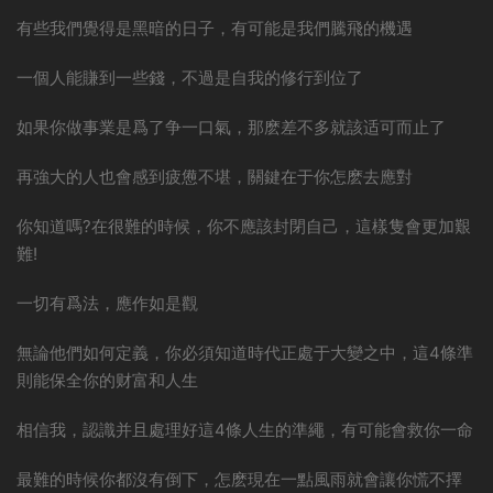
有些我們覺得是黑暗的日子，有可能是我們騰飛的機遇
一個人能賺到一些錢，不過是自我的修行到位了
如果你做事業是爲了争一口氣，那麽差不多就該适可而止了
再強大的人也會感到疲憊不堪，關鍵在于你怎麽去應對
你知道嗎?在很難的時候，你不應該封閉自己，這樣隻會更加艱
難!
一切有爲法，應作如是觀
無論他們如何定義，你必須知道時代正處于大變之中，這4條準
則能保全你的财富和人生
相信我，認識并且處理好這4條人生的準繩，有可能會救你一命
最難的時候你都沒有倒下，怎麽現在一點風雨就會讓你慌不擇