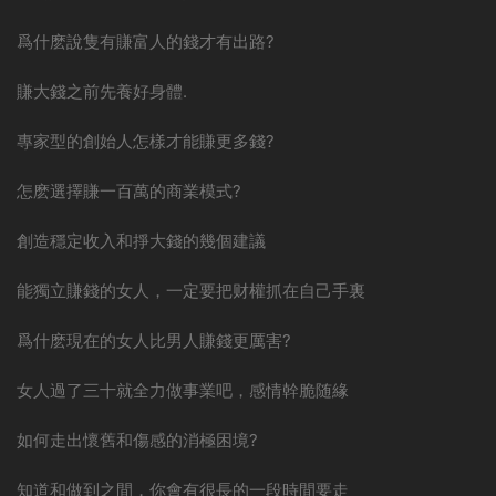
爲什麽說隻有賺富人的錢才有出路?
賺大錢之前先養好身體.
專家型的創始人怎樣才能賺更多錢?
怎麽選擇賺一百萬的商業模式?
創造穩定收入和掙大錢的幾個建議
能獨立賺錢的女人，一定要把财權抓在自己手裏
爲什麽現在的女人比男人賺錢更厲害?
女人過了三十就全力做事業吧，感情幹脆随緣
如何走出懷舊和傷感的消極困境?
知道和做到之間，你會有很長的一段時間要走