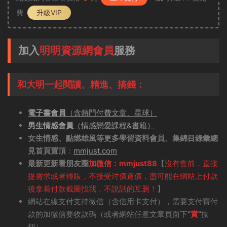
費
升級VIP
加入
明明資源網會員
服務
和大明一起閱讀、精進、搞錢：
電子書會員
（含熱門付費文章、星球）
男生情感會員
（情感戀愛課程&書籍）
女生情感、點燃雄風等更多學習資料會員、集錦目錄彙總
見首頁置頂
：
mmjust.com
最新更新看朋友圈
加微信：mmjust88
【
沒有售前，直接
提需求或者轉賬，不接受讨價還價，盡可能在網站上付款
後拿着付款截圖找我，不說話的互删！
】
網站在線支付支持微信（含信用卡支付），需要支付寶付
款的加微信要收款碼（或者網站任意文章頁面下
“
賞
”
按
鈕）