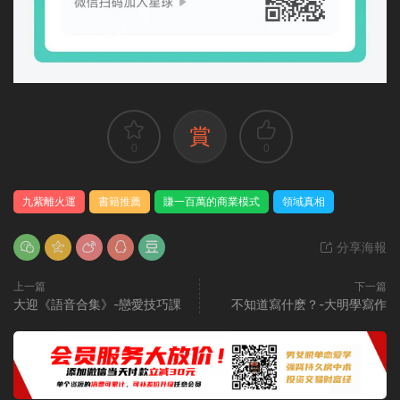
賞
0
0
九紫離火運
書籍推薦
賺一百萬的商業模式
領域真相
分享海報
上一篇
下一篇
大迎《語音合集》-戀愛技巧課
不知道寫什麽？-大明學寫作