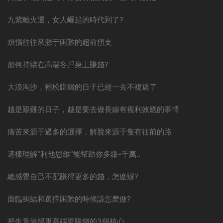
九紫離火運，女人崛起的時代到了?
煩惱往往來源于困難的超前預支
如何持續在高端客戶身上賺錢?
大浪淘沙，輕松賺錢的日子已經一去不複返了
越是艱難的日子，越是要去做長線有複利效應的事情
痛苦來源于過多的選擇，解脫來源于隻有往前的路
這樣理解“利他思維”能幫助你多賺-千萬..
總感覺自己不配賺得更多的錢，怎麽辦?
面臨糾結和選擇困難的時候該怎麽做?
把生意做得更高端更賺錢的3個核心