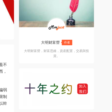
大明财富營
作者
大明财富營，财富思維，資産配置，交易與投
資。
蓋不
西，
偏弱
限制
以幹