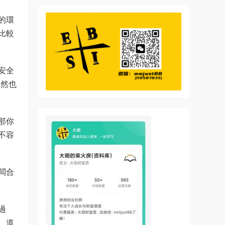
的環
比較
安全
當然也
那你
不容
闆合
過
、道