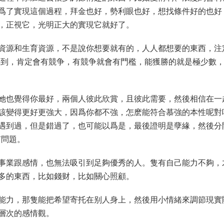
爲了實現這個過程，拜金也好，勢利眼也好，想找條件好的也好
，正視它，光明正大的實現它就好了。
資源和生育資源，不是說你想要就有的，人人都想要的東西，注
得到，肯定會有競争，有競争就會有門檻，能獲勝的就是極少數
她也覺得你最好，兩個人彼此欣賞，且彼此需要，然後相信在一
該變得更好更強大，因爲你都不強，怎麽能符合慕強的本性呢對
遇到過，但是錯過了，也可能以爲是，最後證明是孽緣，然後分
有問題。
事業跟感情，也無法吸引到足夠優秀的人。隻有自己能力不夠，
多的東西，比如錢财，比如關心照顧。
能力，那隻能把希望寄托在别人身上，然後用小情緒來調節現實
層次的感情觀。