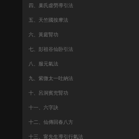
四、巢氏虛勞導引法
五、天竺國按摩法
六、黃庭腎功
七、彭祖谷仙卧引法
八、服元氣法
九、紫微太一吐納法
十、呂洞賓兜腎功
十一、六字訣
十二、仙傳回春八方
十三、甯先生導引行氣法