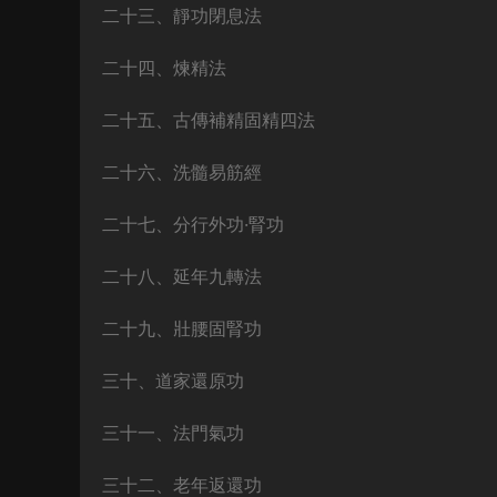
二十三、靜功閉息法
二十四、煉精法
二十五、古傳補精固精四法
二十六、洗髓易筋經
二十七、分行外功·腎功
二十八、延年九轉法
二十九、壯腰固腎功
三十、道家還原功
三十一、法門氣功
三十二、老年返還功