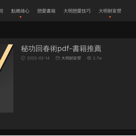
程
點燃雄心
戀愛書籍
大明戀愛技巧
大明财富營
秘功回春術pdf-書籍推薦
2025-02-14
大明财富營
2.7w