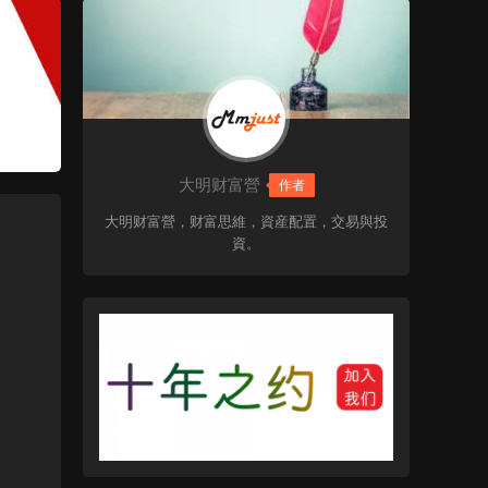
大明财富營
作者
大明财富營，财富思維，資産配置，交易與投
資。