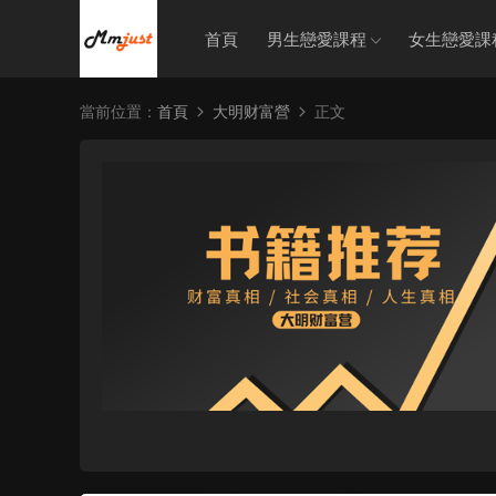
首頁
男生戀愛課程
女生戀愛課
當前位置：
首頁
大明财富營
正文