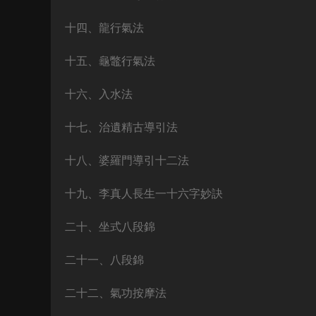
十四、龍行氣法
十五、龜鼈行氣法
十六、入水法
十七、治遺精古導引法
十八、婆羅門導引十二法
十九、李真人長生一十六字妙訣
二十、坐式八段錦
二十一、八段錦
二十二、氣功按摩法