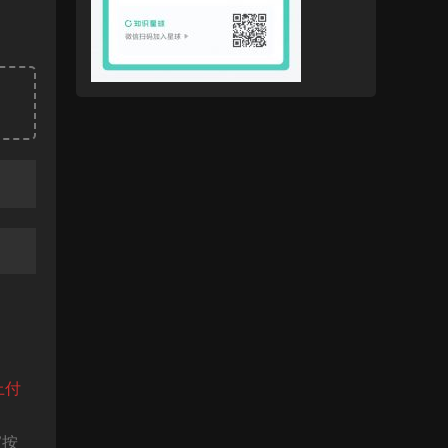
上付
”
按