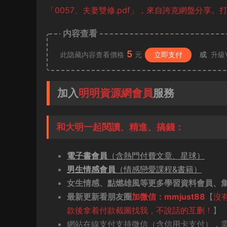
「0057、夫妻雙修.pdf」，來自誇克網盤分享
内容查看
5
此隐藏内容查看價格
元
立即支付
或
升級V
加入
明明資源網會員
服務
和大明一起閱讀、精進、搞錢：
電子書會員
（含熱門付費文章、星球）
男生情感會員
（情感戀愛課程&書籍）
女生情感、點燃雄風等更多學習資料會員、
最新更新看朋友圈
加微信：mmjust88
【
沒
款後拿着付款截圖找我，不說話的互删！
】
網站在線支付支持微信（含信用卡支付），