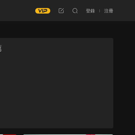
登錄
注冊
薦