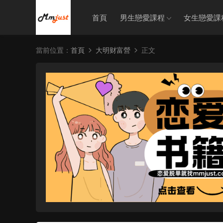
首頁
男生戀愛課程
女生戀愛課
當前位置：
首頁
大明财富營
正文