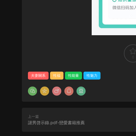
0
夫妻關系
性福
性能量
性魅力
上一篇
謎男啓示錄.pdf-戀愛書籍推薦