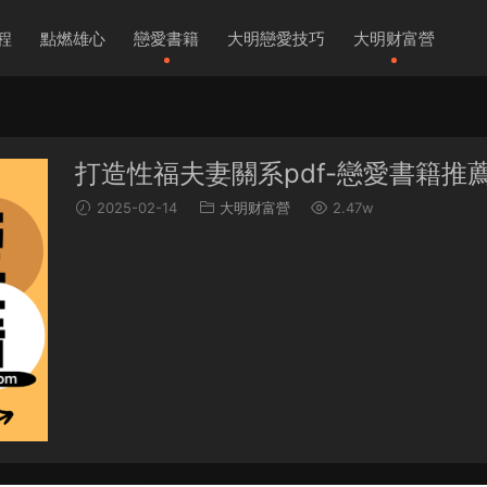
程
點燃雄心
戀愛書籍
大明戀愛技巧
大明财富營
打造性福夫妻關系pdf-戀愛書籍推
2025-02-14
大明财富營
2.47w