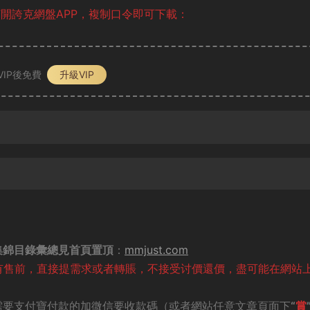
。打開誇克網盤APP，複制口令即可下載：
IP後免費
升級VIP
集錦目錄彙總見首頁置頂
：
mmjust.com
有售前，直接提需求或者轉賬，不接受讨價還價，盡可能在網站
需要支付寶付款的加微信要收款碼（或者網站任意文章頁面下
“
賞