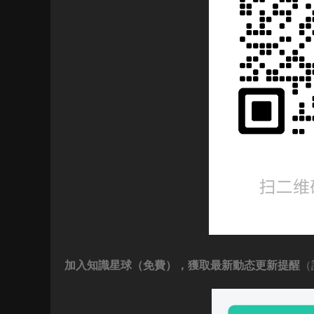
加入知識星球（免費），獲取最新動态更新提醒
（