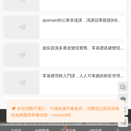
spenser的公衆表達課，演講冠軍親授的8節
公共表達課
虛拟資源多賽道變現實戰，零基礎搭建變現矩
陣
零基礎理财入門課，人人可掌握的财富管理指
南 | 大明财富營
全站消費可累計，可補差價升級會員，消費後記得添加微
信進網盤群和微信群：mmjust88
Copyright © 2018-2026 本站内容來源于互聯網，如果有侵權内容、不妥之
處，請第一時間聯系我們删除。敬請諒解! 微信：mmjust88
首頁
戀愛學
電子書
财富營