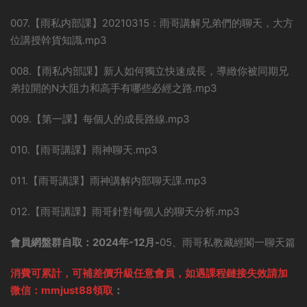
007.【雨私内部課】20210315：雨哥講解兄弟們的聊天，大方
位講授幹貨知識.mp3
008.【雨私内部課】新人如何獨立快速成長，導緻你被同期兄
弟拉開的N大阻力和高手有哪些必經之路.mp3
009.【第一課】每個人的成長路線.mp3
010.【雨哥講課】雨神聊天.mp3
011.【雨哥講課】雨神講解内部聊天課.mp3
012.【雨哥講課】雨哥針對每個人的聊天分析.mp3
會員網盤群自取：2024年-12月-
05、雨哥私教藏經閣一聊天篇
消費可累計，可補差價升級任意會員，
如遇課程鏈接失效請加
微信：mmjust88領取
：