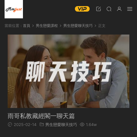
當前位置：
首頁
男生戀愛課程
男生戀愛聊天技巧
正文
雨哥私教藏經閣一聊天篇
2025-02-14
男生戀愛聊天技巧
1.64w