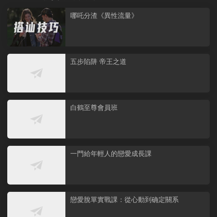
哪吒分渣《異性流量》
五步陷阱 帝王之道
白鶴至尊會員班
一門給年輕人的戀愛成長課
戀愛脫單實戰課：從心動到确定關系