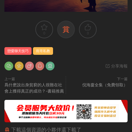
賞
0
0
戀愛聊天技巧
雨哥私教
分享海報
上一篇
下一篇
爲什麽說出身貧窮的人很難在社
倪海廈全集（免費領取）
會上獲得真正的成功？-書籍推薦
下載這個資源的小夥伴還下載了