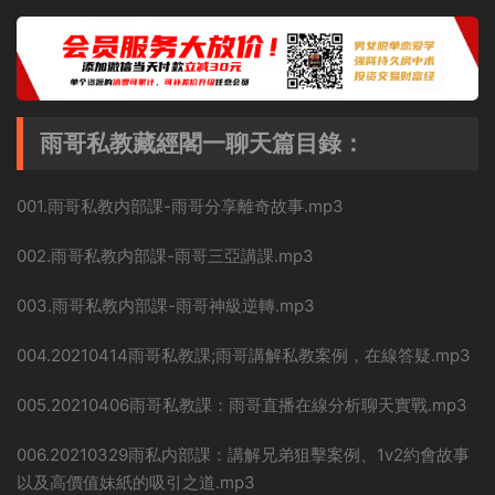
雨哥私教藏經閣一聊天篇目錄：
001.雨哥私教内部課-雨哥分享離奇故事.mp3
002.雨哥私教内部課-雨哥三亞講課.mp3
003.雨哥私教内部課-雨哥神級逆轉.mp3
004.20210414雨哥私教課;雨哥講解私教案例，在線答疑.mp3
005.20210406雨哥私教課：雨哥直播在線分析聊天實戰.mp3
006.20210329雨私内部課：講解兄弟狙擊案例、1v2約會故事
以及高價值妹紙的吸引之道.mp3