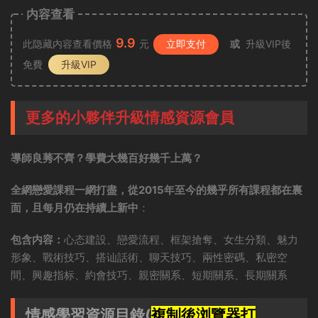
内容查看
9.9
此隐藏内容查看價格
元
立即支付
或
升級VIP後
免費
升級VIP
更多的小夥伴升級情感資源會員
導師良莠不齊？學費大幾百好幾千上萬？
全網戀愛課程一網打盡，從2015年至今的幾乎所有課程都在裏
面，且每月仍在持續上新中
：
包含内容：
心态建設、戀愛流程、框架搶奪、女生分類、魅力
形象、戰術技巧、搭讪話術、聊天技巧、兩性密碼、私密空
間、興趣指标、約會技巧、親密關系、短期關系、長期關系
情感學習資源目錄(
複制後浏覽器打