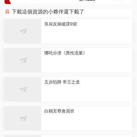
下載這個資源的小夥伴還下載了
良叔反操縱課9節
哪吒分渣《異性流量》
五步陷阱 帝王之道
白鶴至尊會員班