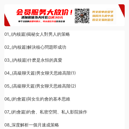
01_(内核篇)揭秘女人對男人的策略
02_(内核篇)解決核心問題即成功
03_(内核篇)什麽是永恒的真愛
04_(高級聊天篇)男女聊天思維高階(1)
05_(高級聊天篇)男女聊天思維高階(2)
06_(約會篇)與女生約會的基本思維
07_(約會篇)約會、私密空間、私人影院操作
08_深度解析一個月速成策略