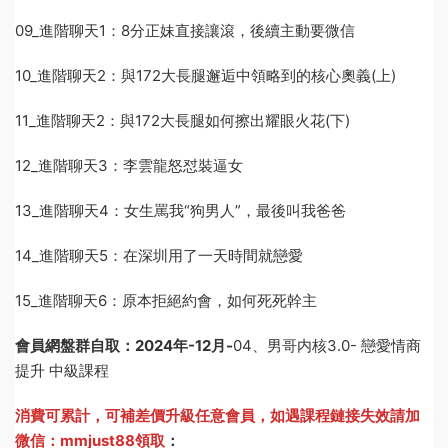
09_進階聊天1：8分正妹直接讓滾，後續主動要微信
10_進階聊天2：與172大長腿邂逅中領略到的核心奧義(上)
11_進階聊天2：與172大長腿如何擦出耀眼火花(下)
12_進階聊天3：李雲龍怒怼裝逼女
13_進階聊天4：女生罵我“狗男人”，最後叫我爸爸
14_進階聊天5：在深圳用了一天時間就戀愛
15_進階聊天6：原本拒絕約會，如何死死幹主
會員網盤群自取：2024年-12月-
04、男哥内核3.0- 戀愛情商
提升 中級課程
消費可累計，可補差價升級任意會員，
如遇課程鏈接失效請加
微信：mmjust88領取
：