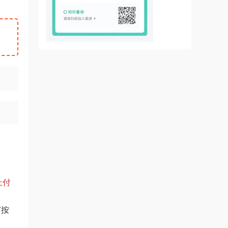
上付
”
按