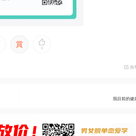
賞
0
分
我目前的健