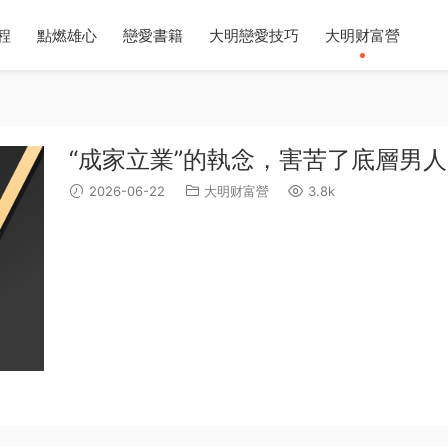
程
點燃雄心
戀愛書籍
大明戀愛技巧
大明财富營
“成家立業”的執念，害苦了底層男人
2026-06-22
大明财富營
3.8k