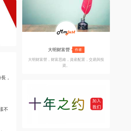
大明财富營
作者
大明财富營，财富思維，資産配置，交易與投
資。
特長，
樣不