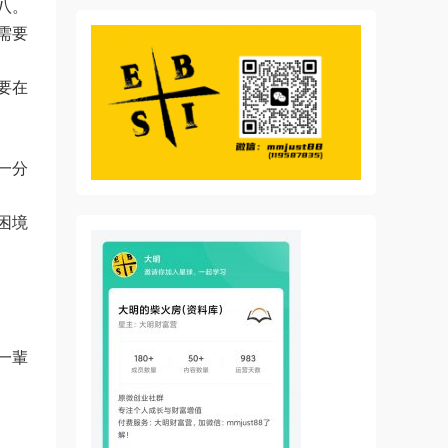
‍‍
需要
要在
一分
困境
一輩