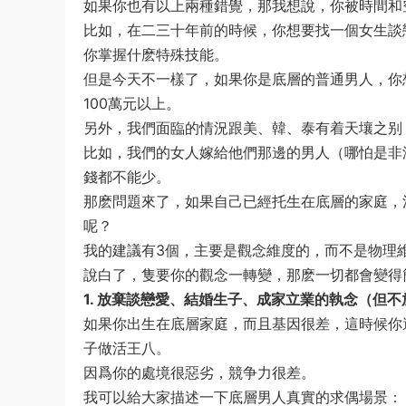
如果你也有以上兩種錯覺，那我想說，你被時間和空
比如，在二三十年前的時候，你想要找一個女生談
你掌握什麽特殊技能。‍‍‍
但是今天不一樣了，如果你是底層的普通男人，你
100萬元以上。‍‍‍‍‍
另外，我們面臨的情況跟美、韓、泰有着天壤之别，他們的
比如，我們的女人嫁給他們那邊的男人（哪怕是非
錢都不能少。‍‍‍‍‍‍‍‍‍‍‍‍‍‍‍‍‍‍‍‍‍‍‍‍‍‍‍‍‍‍‍‍‍‍‍‍‍‍‍‍‍‍
那麽問題來了，如果自己已經托生在底層的家庭，
呢？‍‍‍‍‍‍‍‍
我的建議有3個，主要是觀念維度的，而不是物理維度的。‍‍
說白了，隻要你的觀念一轉變，那麽一切都會變得
1. 放棄談戀愛、結婚生子、成家立業的執念（但不放棄X生
如果你出生在底層家庭，而且基因很差，這時候你
子做活王八。
因爲你的處境很惡劣，競争力很差。‍
我可以給大家描述一下底層男人真實的求偶場景：‍‍‍‍