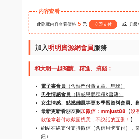
内容查看
5
此隐藏内容查看價格
元
立即支付
或
升級V
加入
明明資源網會員
服務
和大明一起閱讀、精進、搞錢：
電子書會員
（含熱門付費文章、星球）
男生情感會員
（情感戀愛課程&書籍）
女生情感、點燃雄風等更多學習資料會員、
最新更新看朋友圈
加微信：mmjust88
【
沒
款後拿着付款截圖找我，不說話的互删！
】
網站在線支付支持微信（含信用卡支付），
鈕）