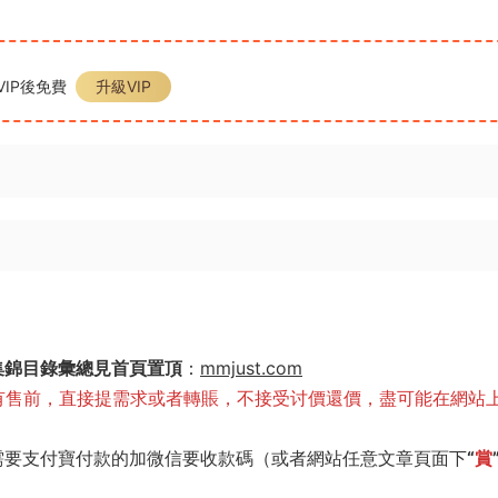
IP後免費
升級VIP
集錦目錄彙總見首頁置頂
：
mmjust.com
有售前，直接提需求或者轉賬，不接受讨價還價，盡可能在網站
需要支付寶付款的加微信要收款碼（或者網站任意文章頁面下
“
賞