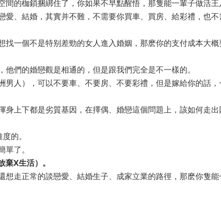
間的枷鎖捆綁住了，你如果不早點醒悟，那隻能一輩子做活王八。‍
戀愛、結婚，其實并不難，不需要你買車、買房、給彩禮，也不
想找一個不是特别差勁的女人進入婚姻，那麽你的支付成本大概
婚戀觀是相通的，但是跟我們完全是不一樣的。‍‍‍‍‍‍‍‍‍‍
洲男人），可以不要車、不要房、不要彩禮，但是嫁給你的話，
渾身上下都是劣質基因，在擇偶、婚戀這個問題上，該如何走出
‍‍‍‍‍
簡單了。
活）。‍‍‍‍‍‍
還想走正常的談戀愛、結婚生子、成家立業的路徑，那麽你隻能