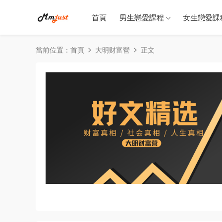
首頁
男生戀愛課程
女生戀愛課
當前位置：
首頁
大明财富營
正文