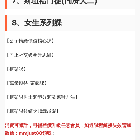
7、斯坦福門徒(同濟大二)
8、女生系列課
【公子情緒價值核心課】
【向上社交破圈升思維】
【框架課】
【萬衆期待-茶藝課】
【框架課男士類型分類及應對方法】
【框架課後續之越舞越愛】
消費可累計，可補差價升級任意會員，
如遇課程鏈接失效請加
微信：mmjust88領取
：