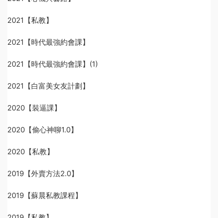
2021【私教】
2021【時代最強約會課】
2021【時代最強約會課】(1)
2021【白富美女友計劃】
2020【裝逼課】
2020【偷心神聊1.0】
2020【私教】
2019【外賣方法2.0】
2019【蘇晨私教課程】
2019【私教】