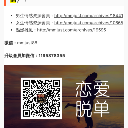
男生情感資源會員：
http://mmjust.com/archives/18441
女生情感資源會員：
http://mmjust.com/archives/10665
點燃雄風：
http://mmjust.com/archives/19595
微信：
mmjust88
升級會員加微信：1195878355