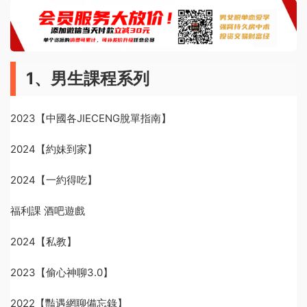
1、男生課程系列
2023【中國各JIECENG脫單指南】
2024【約妹到家】
2024【一約得吃】
福利課 酒吧遊戲
2024【私教】
2023【偷心神聊3.0】
2022【豔遇網聊備忘錄】