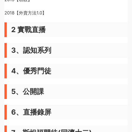
2018【外賣方法1.0】
2 實戰直播
3、認知系列
4、優秀門徒
5、公開課
6、直播錄屏