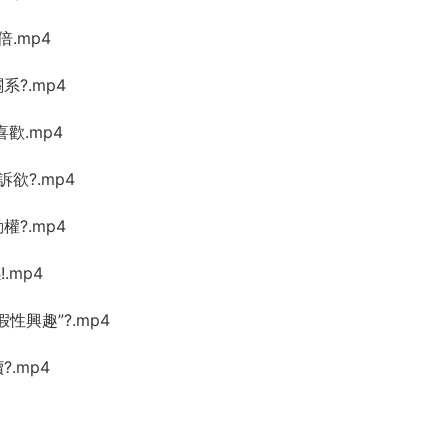
.mp4
?.mp4
歡.mp4
欲?.mp4
?.mp4
.mp4
性興趣”?.mp4
.mp4