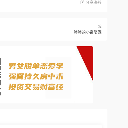
分享海報
下一篇
沛沛的小富婆課