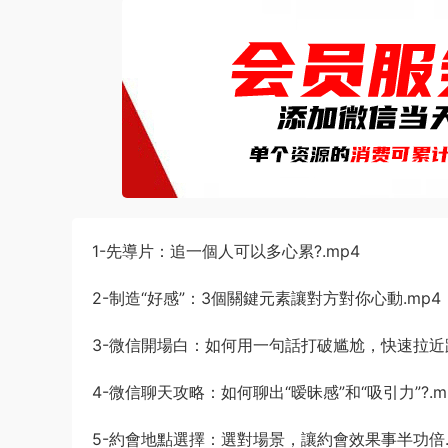
1-先導片：追一個人可以多心累?.mp4
2-制造“好感”：3個關鍵元素讓對方對你心動.mp4
3-微信開場白：如何用一句話打破尴尬，快速拉近距
4-微信聊天攻略：如何聊出“暧昧感”和“吸引力”?.m
5-約會地點選擇：選對場景，讓約會效果事半功倍.