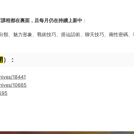
有課程都在裏面，且每月仍在持續上新中
：
分類、魅力形象、戰術技巧、搭讪話術、聊天技巧、兩性密碼、
開
）：
hives/18441
hives/10665
9595