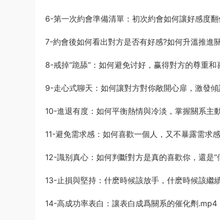
6-第一次約會準備清單：初次約會如何讓好感度翻倍
7-約會後如何看出對方是否有好感?如何升溫推進關系
8-戒掉“跪舔”：如何避免讨好，赢得對方的尊重和喜
9-走心式聊天：如何讓對方對你敞開心扉，激發傾訴
10-進退有度：如何平衡熱情與冷淡，掌握關系主動權
11-避免需求感：如何喜歡一個人，又不暴露需求感!
12-識别真心：如何判斷對方是真的喜歡你，還是“假
13-止損與堅持：什麽時候該放手，什麽時候該繼續?
14-高成功率表白：讓表白成爲關系的催化劑.mp4