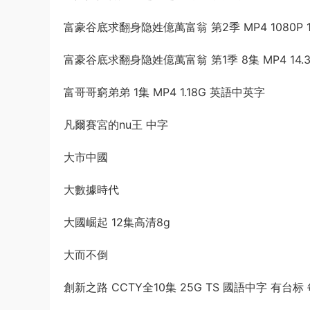
富豪谷底求翻身隐姓億萬富翁 第2季 MP4 1080P 16
富豪谷底求翻身隐姓億萬富翁 第1季 8集 MP4 14.
富哥哥窮弟弟 1集 MP4 1.18G 英語中英字
凡爾賽宮的nu王 中字
大市中國
大數據時代
大國崛起 12集高清8g
大而不倒
創新之路 CCTY全10集 25G TS 國語中字 有台标 