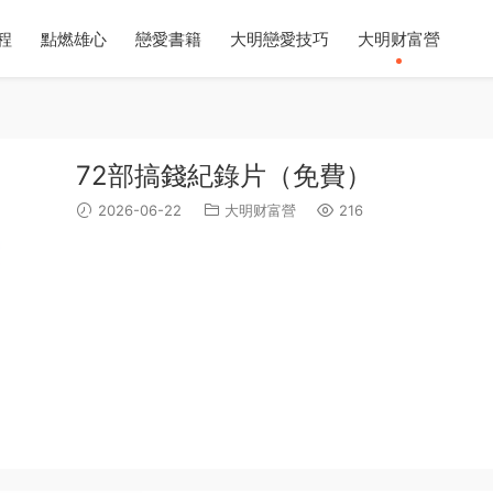
程
點燃雄心
戀愛書籍
大明戀愛技巧
大明财富營
72部搞錢紀錄片（免費）
2026-06-22
大明财富營
216