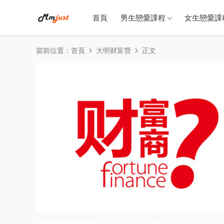
首頁
男生戀愛課程
女生戀愛課
當前位置：
首頁
大明财富營
正文