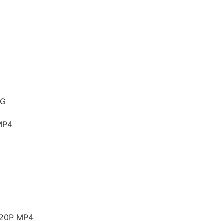
7G
MP4
0P MP4