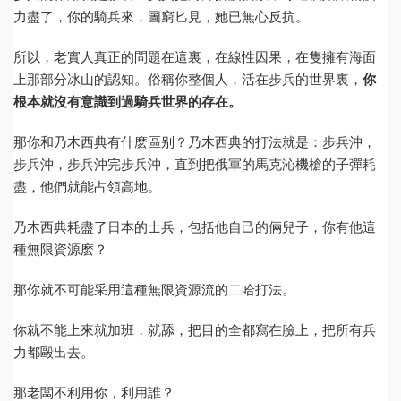
力盡了，你的騎兵來，圖窮匕見，她已無心反抗。
所以，老實人真正的問題在這裏，在線性因果，在隻擁有海面
上那部分冰山的認知。俗稱你整個人，活在步兵的世界裏，
你
根本就沒有意識到過騎兵世界的存在。
那你和乃木西典有什麽區别？乃木西典的打法就是：步兵沖，
步兵沖，步兵沖完步兵沖，直到把俄軍的馬克沁機槍的子彈耗
盡，他們就能占領高地。
乃木西典耗盡了日本的士兵，包括他自己的倆兒子，你有他這
種無限資源麽？
那你就不可能采用這種無限資源流的二哈打法。
你就不能上來就加班，就舔，把目的全都寫在臉上，把所有兵
力都毆出去。
那老闆不利用你，利用誰？