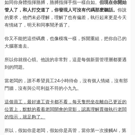
如同你身體指揮胳膊，胳膊指揮手指一樣自如。
但現在你開始
管人了，和人打交道了，你發現人可沒有代碼那麽聽話。
你說
的要求，他們未必理解，理解了也有偏差，執行起來更是今天
有情緒了，明天和同事鬧矛盾了。
你又不能把這些碼農，也像模塊一樣，拆開重組，把你自己的
大腦塞進去。
所以你就很心煩。他說的非常對，這是每個新晉管理層都要遇
到的問題。
當老闆的，誰不希望員工24小時待命，沒有個人情緒，沒有部
門牆，沒有與公司利益不符的小九九。
這個員工，最好連工資卡都不看，每天隻想坐在離自己更近的
位置上，默默的看着老闆開會的背影，認真理解貫徹執行老闆
的指示，就足夠了。
所以，假如你是老闆，假如你是高管，當你第一次接觸AI，第