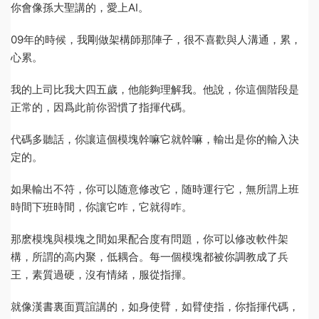
你會像孫大聖講的，愛上AI。
09年的時候，我剛做架構師那陣子，很不喜歡與人溝通，累，
心累。
我的上司比我大四五歲，他能夠理解我。他說，你這個階段是
正常的，因爲此前你習慣了指揮代碼。
代碼多聽話，你讓這個模塊幹嘛它就幹嘛，輸出是你的輸入決
定的。
如果輸出不符，你可以随意修改它，随時運行它，無所謂上班
時間下班時間，你讓它咋，它就得咋。
那麽模塊與模塊之間如果配合度有問題，你可以修改軟件架
構，所謂的高内聚，低耦合。每一個模塊都被你調教成了兵
王，素質過硬，沒有情緒，服從指揮。
就像漢書裏面賈誼講的，如身使臂，如臂使指，你指揮代碼，