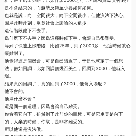
析，甚至給出策略，比如什麽5000之前，名義和實際價的倒挂
是不會結束的，而趨勢反轉至少要如何如何。
也就是說，向上空間很大，向下空間很小，但他沒法下決心。
因爲此時此刻，畢竟社會上談論的人還少。
這個階段他下不去手。
爲什麽下不去手？因爲這種時候下手，會讓自己很難受。
等到了快速上漲階段，比如25年，到了3000多，他這時候就心
癢難耐了。
他覺得這是個機會，可是自己錯過了，于是他就定了一個想
法，假如回調，比如回調個幾百美金，回調到3000，他就入
場。
結果真的回調了，真的回到了3000，他會入場麽？
他不會的。
他爲什麽不會？
還是同一個道理，因爲會讓自己難受。
你看着它向下，雖然到了此前你的目标，可是它畢竟是向下
的，人棄的時候，你取，是非常難受的。
所以他還是沒法做。