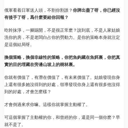
俄軍看着日軍送人頭，不割你割誰？
你牌出盡了呀，你已經沒
有後手了呀，爲什麽要給你回報？
吃幹抹淨，一腳踢開，不是很正常麽？說到底，不是人家姑娘
洗你的房，不是老闆白占你的勞動力。是你的策略本身就注定
是這個結局呀。
換個策略，換個非線性的策略，你把魚鈎藏在魚餌裏，你把真
實的目的埋藏在旁邊山坡上的樹林裏。
你就有價值了，有潛在價值了，有未來價值了。姑娘發現你身
上還有很多她沒得到的好處，領導發現你身上還有很多他沒得
到的好處，才會怎麽樣？
才會倒過來求你嘛。這樣你就掌握主動權了。
可這個掌握了主動權的你，和曾經的你，還是同一個你麽？早
就不是了。