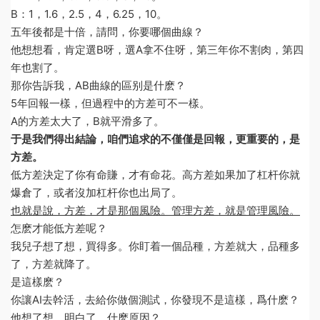
B：1，1.6，2.5，4，6.25，10。
五年後都是十倍，請問，你要哪個曲線？
他想想看，肯定選B呀，選A拿不住呀，第三年你不割肉，第四
年也割了。
那你告訴我，AB曲線的區别是什麽？
5年回報一樣，但過程中的方差可不一樣。
A的方差太大了，B就平滑多了。
于是我們得出結論，咱們追求的不僅僅是回報，更重要的，是
方差。
低方差決定了你有命賺，才有命花。高方差如果加了杠杆你就
爆倉了，或者沒加杠杆你也出局了。
也就是說，方差，才是那個風險。管理方差，就是管理風險。
怎麽才能低方差呢？
我兒子想了想，買得多。你盯着一個品種，方差就大，品種多
了，方差就降了。
是這樣麽？
你讓AI去幹活，去給你做個測試，你發現不是這樣，爲什麽？
他想了想，明白了，什麽原因？