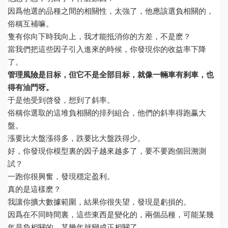
因爲他選的品種之間的相關性，太強了，他應該選負相關的，
俗稱互補嘛。
隻有你向下時我向上，我才能抵消你的方差，不是麽？
當我們把這些因子引入進來的時候，你發現你的收益率下降
了。
管理風險是目标，但它不是全部目标，就像一輛車有刹車，也
得有油門呀。
于是他受到啓發，想到了斜率。
俗稱你選取的這堆負相關的排列組合，他們的斜率得跑赢大
盤。
漲要比大盤漲得多，跌要比大盤跌得少。
好，你發現你模型裏的因子越來越多了，要不要跑個回溯測
試？
一跑你很興奮，發現穩定盈利。
真的是這樣麽？
我讓你擴大數據範圍，結果你很失望，發現是虧損的。
因爲在不同時間裏，這些東西是變化的，兩個品種，可能某幾
年是負相關的，某幾年就變成正相關了。