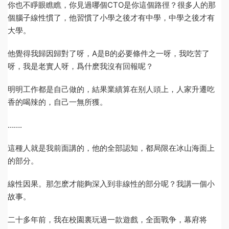
你也不睜眼瞧瞧，你見過哪個CTO是你這個路徑？很多人的那
個腦子線性慣了，他習慣了小學之後才有中學，中學之後才有
大學。
他覺得我歸因歸對了呀，A是B的必要條件之一呀，我吃苦了
呀，我是老實人呀，爲什麽我沒有回報呢？
明明工作都是自己做的，結果業績算在别人頭上，人家升遷吃
香的喝辣的，自己一無所獲。
…….
這種人就是我前面講的，他的全部認知，都局限在冰山海面上
的部分。
線性因果。那怎麽才能夠深入到非線性的部分呢？我講一個小
故事。
二十多年前，我在校園裏玩過一款遊戲，全面戰争，幕府将