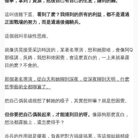
做事，拿到了資源，然後自己有自己的生意，賺到的錢。
這叫借雞下蛋。
看到了麽？我得到的所有的利益，都不是通過
正面戰場的努力，而是通過後備騎兵。
這個就叫非線性思維。
就像洪晃接受采訪時說的，某著名導演，想和她那啥，會像阿Q
那樣講，吳媽，我想和侬困覺，會這麽直白的，一上來就暴露
目的麽？不會的。
那個著名導演，從白天和她聊到深夜，從深夜聊到天明，什麽
哲學藝術全都聊遍了。
把自己僞裝成很想了解她的樣子，其實想幹嘛？就是想困覺。
但你要把自己僞裝起來，才能達到目的呀。
像舔狗那麽直白，
想法都露臉上，還怎麽得手？
步兵的作用就是膠着，負責把對方搞疲搞累，等這個姑娘精疲