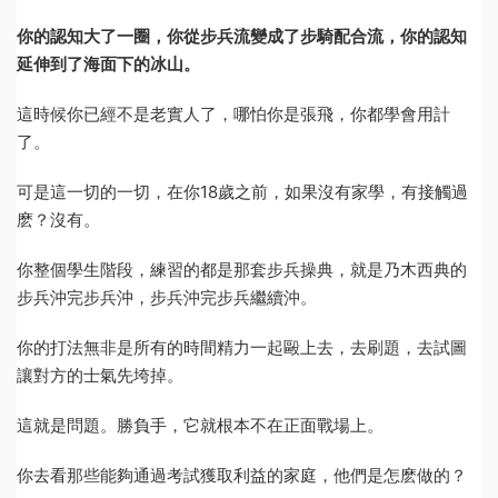
你的認知大了一圈，你從步兵流變成了步騎配合流，你的認知
延伸到了海面下的冰山。
這時候你已經不是老實人了，哪怕你是張飛，你都學會用計
了。
可是這一切的一切，在你18歲之前，如果沒有家學，有接觸過
麽？沒有。
你整個學生階段，練習的都是那套步兵操典，就是乃木西典的
步兵沖完步兵沖，步兵沖完步兵繼續沖。
你的打法無非是所有的時間精力一起毆上去，去刷題，去試圖
讓對方的士氣先垮掉。
這就是問題。勝負手，它就根本不在正面戰場上。
你去看那些能夠通過考試獲取利益的家庭，他們是怎麽做的？