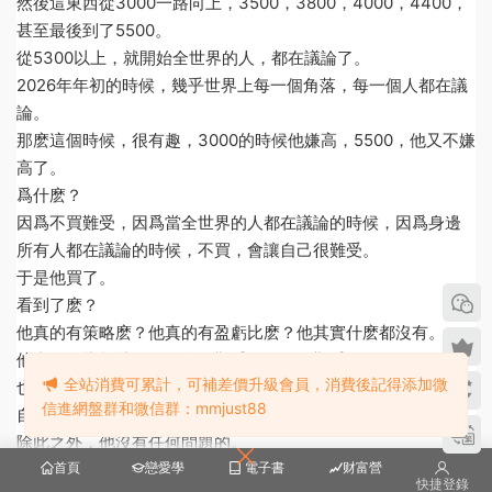
然後這東西從3000一路向上，3500，3800，4000，4400，
甚至最後到了5500。
從5300以上，就開始全世界的人，都在議論了。
2026年年初的時候，幾乎世界上每一個角落，每一個人都在議
論。
那麽這個時候，很有趣，3000的時候他嫌高，5500，他又不嫌
高了。
爲什麽？
因爲不買難受，因爲當全世界的人都在議論的時候，因爲身邊
所有人都在議論的時候，不買，會讓自己很難受。
于是他買了。
看到了麽？
他真的有策略麽？他真的有盈虧比麽？他其實什麽都沒有。
他真正的指标就一個，自己難受，還是不難受。
全站消費可累計，可補差價升級會員，消費後記得添加微
也就是說，他不投資，是爲了讓自己好受，投資，也是爲了讓
信進網盤群和微信群：mmjust88
自己好受。
除此之外，他沒有任何問題的。
他嘴裏可以幻化出一千個問題，但骨子裏，其實就一個問題，
首頁
戀愛學
電子書
财富營
快捷登錄