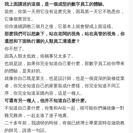
我上面講述的這個，是一個成型的數字員工的體驗。
當然，你第一天用它沒有這麽完美，因爲第一天它不熟悉你，
它像個實習生。
但你連續調教三個月之後，它基本上就會變成上面這樣。
那麽我們可以想象下，站在老闆的視角，站在高管的視角，你
還想和下面執行層的人類員工溝通麽？
你不想了。
因爲人類太低效，俗稱事兒太多了。
也就是說，如果你完全知道自己要什麽，那數字員工給你帶來
的體驗，是美好的。
就像你自己既是業主，也是設計師，也是一個資深的裝修從業
者，你完全知道自己的家要裝成什麽樣，你完全知道不同工
序，你完全知道采購内容，這是一種人。
可還有另一種人，他并不知道自己要什麽。
不知道自己要什麽，你隻和AI在一起，很可能你們倆就像一對
難兄難弟，一起走進了迷子地裏。
二十多年前，我讀研的時候，有個已經博士畢業當時在做助教
的師兄，說過一句話。