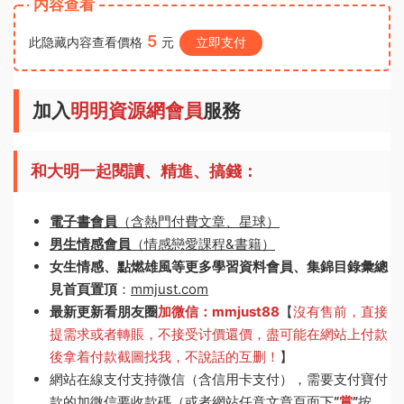
内容查看
5
此隐藏内容查看價格
元
立即支付
加入
明明資源網會員
服務
和大明一起閱讀、精進、搞錢：
電子書會員
（含熱門付費文章、星球）
男生情感會員
（情感戀愛課程&書籍）
女生情感、點燃雄風等更多學習資料會員、集錦目錄彙總
見首頁置頂
：
mmjust.com
最新更新看朋友圈
加微信：mmjust88
【
沒有售前，直接
提需求或者轉賬，不接受讨價還價，盡可能在網站上付款
後拿着付款截圖找我，不說話的互删！
】
網站在線支付支持微信（含信用卡支付），需要支付寶付
款的加微信要收款碼（或者網站任意文章頁面下
“
賞
”
按