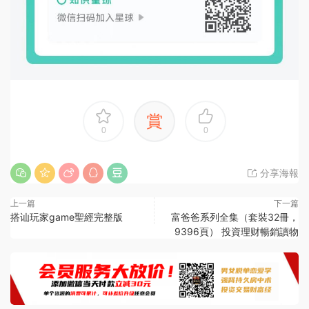
賞
0
0
分享海報
上一篇
下一篇
搭讪玩家game聖經完整版
富爸爸系列全集（套裝32冊，
9396頁） 投資理财暢銷讀物