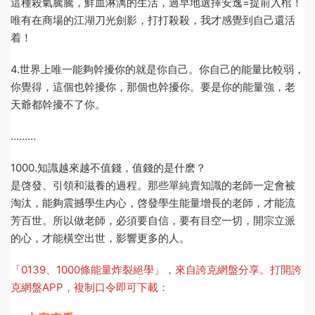
這種殺氣騰騰，鮮血淋漓的生活，過早地選擇安逸=提前入棺！
唯有在商場的江湖刀光劍影，打打殺殺，我才感覺到自己還活
着！
4.世界上唯一能夠幹擾你的就是你自己。你自己的能量比較弱，
你覺得，這個也幹擾你，那個也幹擾你。要是你的能量強，老
天爺都幹擾不了你。
………
1000.知識越來越不值錢，值錢的是什麽？
是啓發、引領和滋養的過程。那些單純賣知識的老師一定會被
淘汰，能夠震撼學生内心，啓發學生能量增長的老師，才能流
芳百世。所以做老師，必須要自信，要有目空一切，開宗立派
的心，才能橫空出世，影響更多的人。
「0139、1000條能量炸裂絕學」，來自誇克網盤分享。打開誇
克網盤APP，複制口令即可下載：