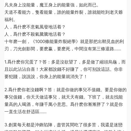
凡夫身上沒能量，魔王身上的能量強，如此而已。
天道不看能力，隻看能量，誰的能量炸裂，誰就能吃到老天爺
福利。
人，爲什麽不意氣風發地活着？
人，爲什麽不殺氣騰騰地活着？
十年磨一劍，《1000條能量炸裂絕學》就是那把出鞘見血的利
刃，刀光劍影間，要麽赢，要麽死，中間沒有第三條退路……
1.爲什麽你完蛋了？答：多是沒欲望了，多是做了縮頭烏龜，而
且以此沾沾自喜！大家都說錢不好賺了，你可别說這話。你非
要犯賤，說說說，你身上的能量就消失了！
2.爲什麽你老沒錢啊？答：就是你做的事兒不值錢。要是你做的
事兒值錢，你天天做這事兒，就天天有錢。下班了，就去找能
量高的人喝酒，年賺千萬小意思。爲什麽你漸漸胖了？就是你
一直生活在舒适區……
3.創業每天都是沖鋒陷陣，盡管其間吃了很多苦，我還是迷戀