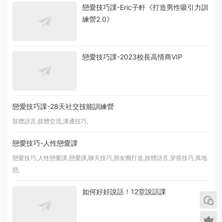
戀愛技巧課-Eric子軒《打造男性吸引力訓
練營2.0》
戀愛技巧課-2023校長高情商VIP
戀愛技巧課-28天社交技能訓練營
肢體語言,肢體交流,溝通技巧,
戀愛技巧-人性戀愛課
戀愛技巧,人性戀愛課,戀愛課,聊天技巧,朋友圈打造,肢體語言,穿搭技巧,異地
戀,
如何好好說話！12堂說話課