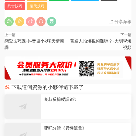
約會技巧
聊天技巧
分享海報
上一篇
下一篇
戀愛技巧課-抖音壞小k聊天情商
普通人拍短視頻難嗎？-大明學短
課
視頻
下載這個資源的小夥伴還下載了
良叔反操縱課9節
哪吒分渣《異性流量》