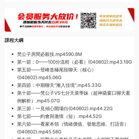
課程大綱
梵公子房間必殺技.mp4590.8M
第一節：0——100分流程（必看）(040602).mp43.19G
第五節——登峰造極尾段聊天（核心）
(040602).mp45.06G
第四節：中期聊天“漸入佳境”.mp45.33G
第十節——梵公子VS七分天菜學妹（超神撬窗口聊天案
例解析）.mp45.07G
第三節：一見傾心開場白(040602).mp44.22G
第七節——約會與激情（短）.mp44.52G
第六節——看家本領（情緒價值、發散思維、打語音）
(040602).mp45.58G