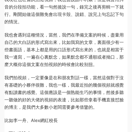
音的分段拍功能，看一句然後說一句，錄完之後再剪輯一下就
行。剛開始做這個難免會出現卡殼、說錯、說完上句忘記下句
的情況。
我也會遇到這種情況，當然，我們在準備文案的時候，盡量用
自己的大白話的形式寫出來，比如我寫的文章，裏面很少有一
些書面語，基本上都是用的口語形式寫出來的，也就是相當于
我一邊寫，一遍在心裏默念，如果默念都不通順或者拗口，那
麽大概你這個文案在拍視頻的時候會比較别扭。
我們拍視頻，一定要像是在和朋友對話一樣，當然這個對于沒
有基礎的小夥伴很難，我也一樣，我最近拍的幾個視頻就感覺
有點讀書的感覺。這個應該是一個熟能生巧的事情，然後多聽
一聽做的好的大佬的視頻的表達，比如那些拿着手機直接怼臉
的博主，是我們大多數小老闆需要參考借鑒的。
比如李一舟、Alex網紅校長