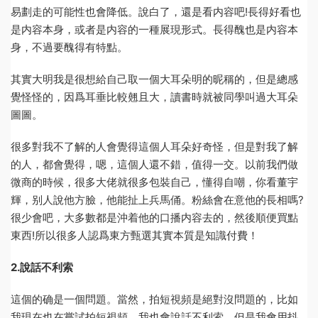
易劃走的可能性也會降低。說白了，還是看内容吧!長得好看也
是内容本身，或者是内容的一種展現形式。長得醜也是内容本
身，不過要醜得有特點。
其實大明我是很想給自己取一個大耳朵明的昵稱的，但是總感
覺怪怪的，因爲耳垂比較翹且大，讀書時就被同學叫過大耳朵
圖圖。
很多對我不了解的人會覺得這個人耳朵好奇怪，但是對我了解
的人，都會覺得，嗯，這個人還不錯，值得一交。以前我們做
微商的時候，很多大佬就很多包裝自己，懂得自嘲，你看董宇
輝，别人說他方臉，他能扯上兵馬俑。粉絲會在意他的長相嗎?
很少會吧，大多數都是沖着他的口播内容去的，然後順便買點
東西!所以很多人認爲東方甄選其實本質是知識付費！
2.說話不利索
這個的确是一個問題。當然，拍短視頻是絕對沒問題的，比如
我現在也在嘗試拍短視頻，我也會說話不利索，但是我會用抖