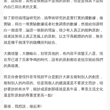
差、認知差，當然這個應該不是我的原創，但是是我當下認知
内自己寫出來的文案。
除了那些搞理論研究的，搞學術研究的是實打實的擺數據，做
實驗，得出一堆實驗數據或者社會調查的數據，然後給你講明
白一個道理，論證一個新的理論，很少有人真正的能夠原創，
或者說算得上真正意義上的原創。以文字爲載體的内容，無非
就是幾千個漢字的随機排列組合。
大膽借鑒，大膽輸出，别管其他的，有内容不借鑒王八蛋。現
在早已過了百家争鳴的時代，該有的原創都在老祖宗留給我們
的典籍裏。
而且你會發現抖音等視頻平台是默許大家去複制别人的創意，
複制别人的内容的。但是我個人的建議還是不要原文照抄，咱
抄要抄的有水平，能抄成原創那樣就是真牛逼，畢竟主流文化
還是對原創的尊重度更高一點!
最後，我想說，做起來!