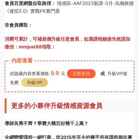
會員百度網盤自取路徑：
情感區-AAF2023新課-3月-烏鴉救贖
《連招3.0》實戰PK賽門票
非會員獲取：
消費可累計，可補差價升級任意會員，
如遇課程鏈接失效請加
微信：mmjust88領取
：
内容查看
9.9
此隐藏内容查看價格
元
立即支付
或
升級VIP後
免費
升級VIP
更多的小夥伴升級情感資源會員
導師良莠不齊？學費大幾百好幾千上萬？
全網戀愛課程一網打盡，從2015年至今的幾乎所有課程都在裏