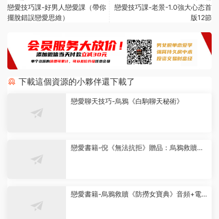
戀愛技巧課-好男人戀愛課（帶你
戀愛技巧課-老景-1.0強大心态首
擺脫錯誤戀愛思維）
版12節
下載這個資源的小夥伴還下載了
戀愛聊天技巧-烏鴉《白駒聊天秘術》
戀愛書籍-倪《無法抗拒》贈品：烏鴉救贖白
駒私密發布會
戀愛書籍-烏鴉救贖《防撈女寶典》音頻+電
子書