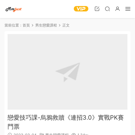
當前位置：
首頁
男生戀愛課程
正文
戀愛技巧課-烏鴉救贖《連招3.0》實戰PK賽
門票