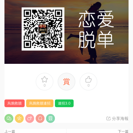
賞
0
0
烏鴉救贖
烏鴉救贖連招
連招3.0
分享海報
上一篇
下一篇