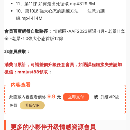
11、第11課 如何走出死循環.mp4329.6M
10、第10課 強大心态的訓練方法——注意力訓
練.mp4414M
會員百度網盤自取路徑：
情感區-AAF2023新課-1月- 老景11套
全 -老景-1.0強大心态首版12節
非會員獲取：
消費可累計，可補差價升級任意會員，
如遇課程鏈接失效請加
微信：mmjust88領取
：
内容查看
9.9
此隐藏内容查看價格
元
立即支付
或
升級VIP後
免費
升級VIP
更多的小夥伴升級情感資源會員