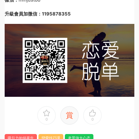
升級會員加微信：1195878355
賞
0
0
吸引力如何産生
戀愛技巧課
老景強大心态