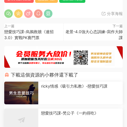
分享海報
上一篇
下一篇
戀愛技巧課-烏鴉救贖《連招
老景-4.0強大心态訓練-寫作大師
3.0》實戰PK賽門票
課
下載這個資源的小夥伴還下載了
ricky情感《吸引力私教》-戀愛技巧課
戀愛技巧課-梵公子《一約得吃》