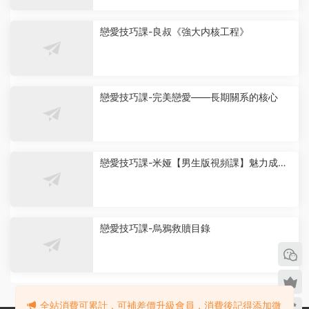
戀愛技巧課-良叔《強大内核工程》
戀愛技巧課-完美戀愛——長期關系的核心
戀愛技巧課-米娅【男生版視頻課】魅力成長
實操課
戀愛技巧課-烏鴉救贖目錄
全站消費可累計，可補差價升級會員，消費後記得添加微