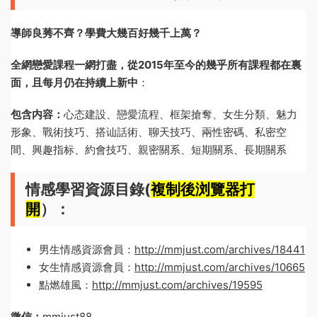
導師良莠不齊？學費大幾百好幾千上萬？
全網戀愛課程一網打盡，從2015年至今的幾乎所有課程都在裏
面，且每月仍在持續上新中
：
包含内容：
心态建設、戀愛流程、框架搶奪、女生分類、魅力
形象、戰術技巧、搭讪話術、聊天技巧、兩性密碼、私密空
間、興趣指标、約會技巧、親密關系、短期關系、長期關系
情感學習資源目錄(
複制後浏覽器打
開
）：
男生情感資源會員：
http://mmjust.com/archives/18441
女生情感資源會員：
http://mmjust.com/archives/10665
點燃雄風：
http://mmjust.com/archives/19595
微信：
mmjust88