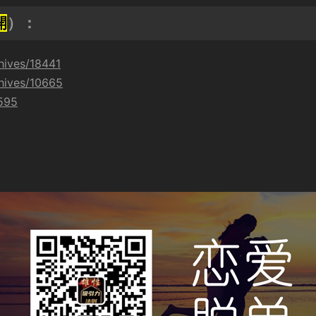
開
）：
hives/18441
hives/10665
9595