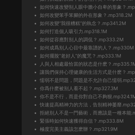
如何快速改變别人眼中膽小自卑的形象？.mp32
如何改變笨手笨腳的外在形象？.mp318.2M
如何改變“我很糟糕”的執念？.mp341.2M
如何打造個人吸引力.mp318.1M
如何從容應對别人的調侃？.mp333.2M
如何成爲别人心目中最靠譜的人？.mp330M
如何擺脫“老好人”的魔咒？.mp333.1M
人與人相處最恰當的狀态是什麽？.mp335.1
讓我們保持心理健康的生活方式是什麽？.mp
懦弱不是問題，問題是不允許自己懦弱.mp327
你爲什麽被别人看不起？.mp327.3M
你不是不行，而是你對自己不夠狠.mp324.1
快速提高精神力的方法，告别精神萎靡.mp326
拒絕别人不是一門藝術，而應該是一種本能.mp
緊張時如何快速獲得自信？.mp333.8M
極度完美主義該怎麽辦？.mp321.9M