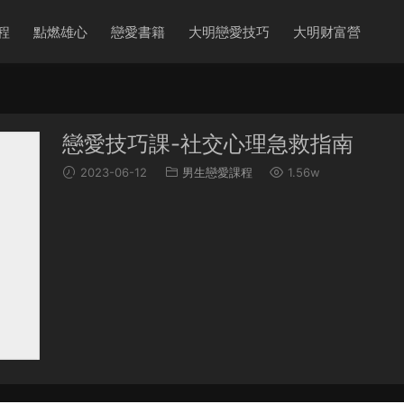
程
點燃雄心
戀愛書籍
大明戀愛技巧
大明财富營
戀愛技巧課-社交心理急救指南
2023-06-12
男生戀愛課程
1.56w