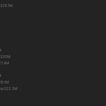
6.1M
M
330M
.4M
M
.1M
322.3M