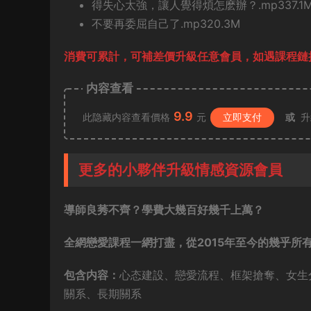
得失心太強，讓人覺得煩怎麽辦？.mp337.1
不要再委屈自己了.mp320.3M
消費可累計，可補差價升級任意會員，
如遇課程鏈接
内容查看
9.9
此隐藏内容查看價格
元
立即支付
或
升
更多的小夥伴升級情感資源會員
導師良莠不齊？學費大幾百好幾千上萬？
全網戀愛課程一網打盡，從2015年至今的幾乎所
包含内容：
心态建設、戀愛流程、框架搶奪、女生
關系、長期關系