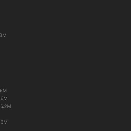
8M
9M
6M
.2M
6M