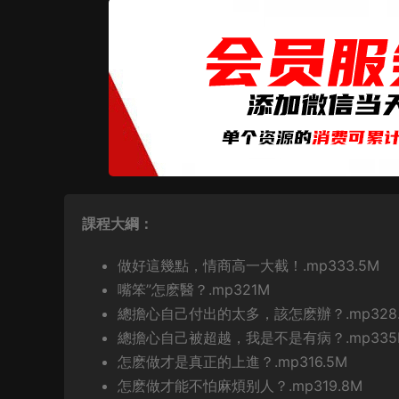
課程大綱：
做好這幾點，情商高一大截！.mp333.5M
嘴笨”怎麽醫？.mp321M
總擔心自己付出的太多，該怎麽辦？.mp328.
總擔心自己被超越，我是不是有病？.mp335
怎麽做才是真正的上進？.mp316.5M
怎麽做才能不怕麻煩别人？.mp319.8M