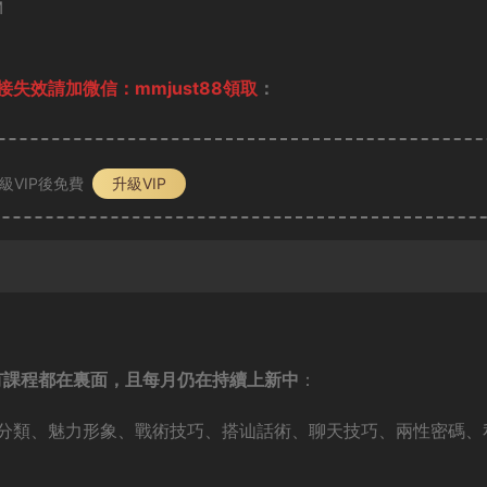
M
失效請加微信：mmjust88領取
：
級VIP後免費
升級VIP
有課程都在裏面，且每月仍在持續上新中
：
分類、魅力形象、戰術技巧、搭讪話術、聊天技巧、兩性密碼、