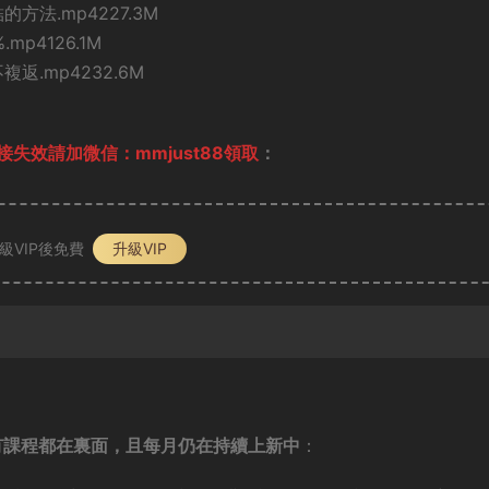
法.mp4227.3M
p4126.1M
.mp4232.6M
失效請加微信：mmjust88領取
：
級VIP後免費
升級VIP
有課程都在裏面，且每月仍在持續上新中
：