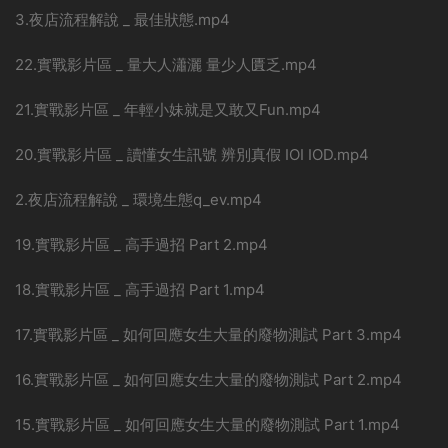
3.夜店流程解說 _ 最佳狀態.mp4
22.實戰影片區 _ 量大人瀟灑 量少人匱乏.mp4
21.實戰影片區 _ 年輕小妹就是又敢又Fun.mp4
20.實戰影片區 _ 讀懂女生訊號 辨別真假 IOI IOD.mp4
2.夜店流程解說 _ 環境生態q_ev.mp4
19.實戰影片區 _ 高手過招 Part 2.mp4
18.實戰影片區 _ 高手過招 Part 1.mp4
17.實戰影片區 _ 如何回應女生大量的廢物測試 Part 3.mp4
16.實戰影片區 _ 如何回應女生大量的廢物測試 Part 2.mp4
15.實戰影片區 _ 如何回應女生大量的廢物測試 Part 1.mp4