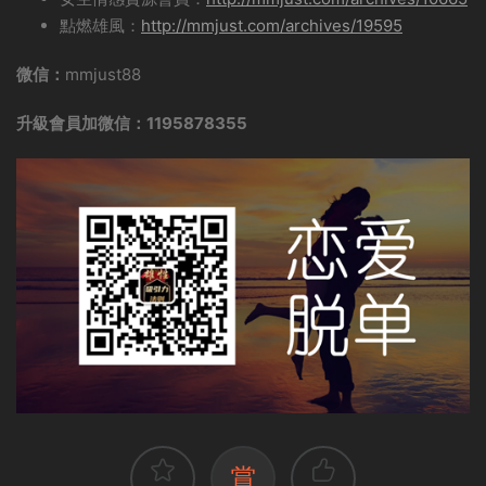
點燃雄風：
http://mmjust.com/archives/19595
微信：
mmjust88
升級會員加微信：1195878355
賞