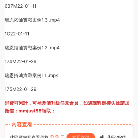
637M22-01-11
瑞恩搭讪實戰案例1.3 .mp4
1G22-01-11
瑞恩搭讪實戰案例1.2 .mp4
174M22-01-29
瑞恩搭讪實戰案例1.1 .mp4
175M22-01-29
消費可累計，可補差價升級任意會員，
如遇課程鏈接失效請加
微信：mmjust88領取
：
内容查看
9.9
此隐藏内容查看價格
元
立即支付
或
升級VIP後