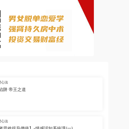
愛心法
陷阱 帝王之道
愛心法
者思維提升價值】-情感認知系統課(一)