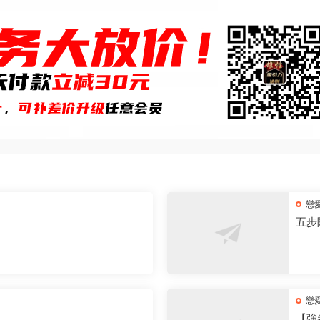
戀
五步
戀
【強