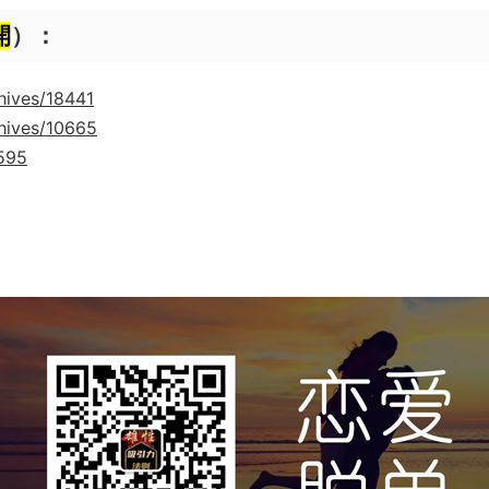
開
）：
hives/18441
hives/10665
9595