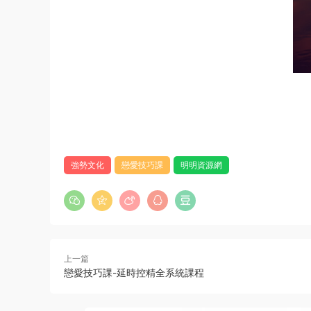
強勢文化
戀愛技巧課
明明資源網
上一篇
戀愛技巧課-延時控精全系統課程