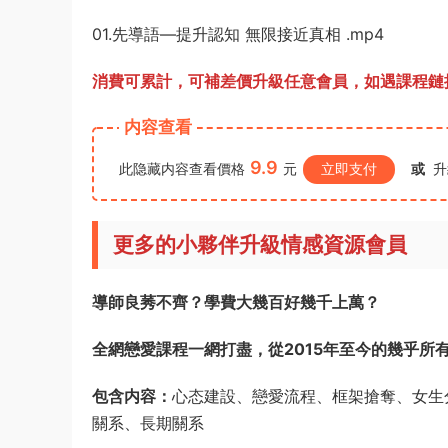
01.先導語—提升認知 無限接近真相 .mp4
消費可累計，可補差價升級任意會員，
如遇課程鏈接
内容查看
9.9
此隐藏内容查看價格
元
立即支付
或
升
更多的小夥伴升級情感資源會員
導師良莠不齊？學費大幾百好幾千上萬？
全網戀愛課程一網打盡，從2015年至今的幾乎所
包含内容：
心态建設、戀愛流程、框架搶奪、女生
關系、長期關系