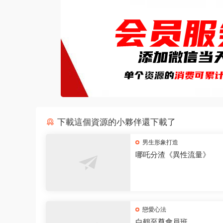
下載這個資源的小夥伴還下載了
男生形象打造
哪吒分渣《異性流量》
戀愛心法
白鶴至尊會員班