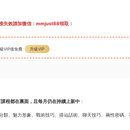
失效請加微信：mmjust88領取
：
級VIP後免費
升級VIP
有課程都在裏面，且每月仍在持續上新中
：
分類、魅力形象、戰術技巧、搭讪話術、聊天技巧、兩性密碼、