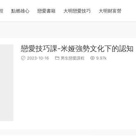
程
點燃雄心
戀愛書籍
大明戀愛技巧
大明财富營
戀愛技巧課-米娅強勢文化下的認知
2023-10-16
男生戀愛課程
9.97k