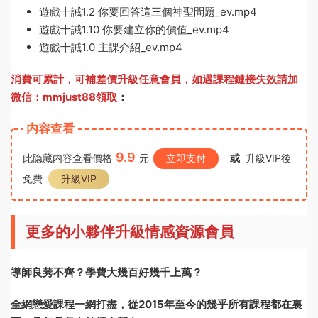
遊戲十誡1.2 你要回答這三個神聖問題_ev.mp4
遊戲十誡1.10 你要建立你的價值_ev.mp4
遊戲十誡1.0 主課介紹_ev.mp4
消費可累計，可補差價升級任意會員，
如遇課程鏈接失效請加
微信：mmjust88領取
：
内容查看
9.9
此隐藏内容查看價格
元
立即支付
或
升級VIP後
免費
升級VIP
更多的小夥伴升級情感資源會員
導師良莠不齊？學費大幾百好幾千上萬？
全網戀愛課程一網打盡，從2015年至今的幾乎所有課程都在裏