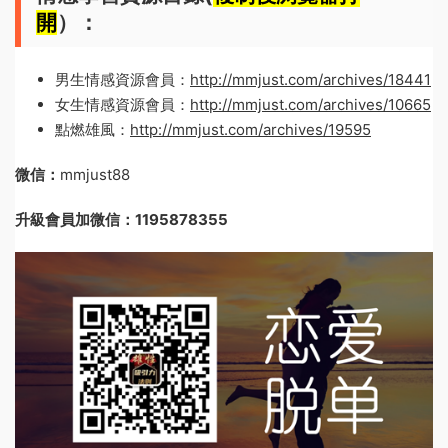
開
）：
男生情感資源會員：
http://mmjust.com/archives/18441
女生情感資源會員：
http://mmjust.com/archives/10665
點燃雄風：
http://mmjust.com/archives/19595
微信：
mmjust88
升級會員加微信：1195878355