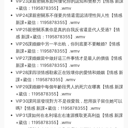
VIP23課親密關系如何優化你的認知和覺察力【情感 新課
+葳信：1195878355】.wmv
VIP24課親密關系不僅要共情還需認清理性與人性【情感
新課+葳信：1195878355】.wmv
VIP25親密關系裏你是真的自我反省還是代人受過?【情
感 新課+葳信：1195878355】.wmv
VIP26課婚姻中另一半出軌，你到底要不要離婚?【情感
新課+葳信：1195878355】.wmv
VIP27課婚姻當中做好這三件事情才是最人的價值【情感
新課+葳信：1195878355】.wmv
VIP28課四項情感勒索正在毀壞你的愛情和婚姻【情感 新
課+葳信：1195878355】.wmv
VIP29課婚姻中每個年齡段男人的死穴在哪裏【情感 新課
+葳信：1195878355】.wmv
VIP30課同居發現對方不是很愛我，想用孩子留住她可以
嗎?【情感 新課+葳信：1195878355】.wmv
VIP31課如何在名利場左右逢源獲取更高利益【情感 新課
+葳信：1195878355】.wmv