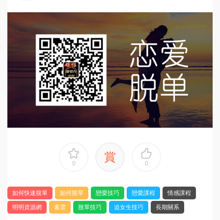
賞
0
0
如何快速脫單
如何脫單
戀愛技巧
戀愛課程
情感課程
明明資源網
素雲
脫單技巧
追女生技巧
長期關系