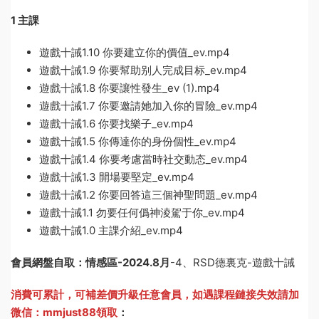
1 主課
遊戲十誡1.10 你要建立你的價值_ev.mp4
遊戲十誡1.9 你要幫助别人完成目标_ev.mp4
遊戲十誡1.8 你要讓性發生_ev (1).mp4
遊戲十誡1.7 你要邀請她加入你的冒險_ev.mp4
遊戲十誡1.6 你要找樂子_ev.mp4
遊戲十誡1.5 你傳達你的身份個性_ev.mp4
遊戲十誡1.4 你要考慮當時社交動态_ev.mp4
遊戲十誡1.3 開場要堅定_ev.mp4
遊戲十誡1.2 你要回答這三個神聖問題_ev.mp4
遊戲十誡1.1 勿要任何僞神淩駕于你_ev.mp4
遊戲十誡1.0 主課介紹_ev.mp4
會員網盤自取：情感區-
2024.8月
-4、RSD德裏克-遊戲十誡
消費可累計，可補差價升級任意會員，
如遇課程鏈接失效請加
微信：mmjust88領取
：