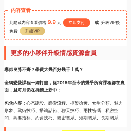
内容查看
9.9
此隐藏内容查看價格
元
立即支付
或
升級VIP後
免費
升級VIP
更多的小夥伴升級情感資源會員
導師良莠不齊？學費大幾百好幾千上萬？
全網戀愛課程一網打盡，從2015年至今的幾乎所有課程都在裏
面，且每月仍在持續上新中
：
包含内容：
心态建設、戀愛流程、框架搶奪、女生分類、魅力
形象、戰術技巧、搭讪話術、聊天技巧、兩性密碼、私密空
間、興趣指标、約會技巧、親密關系、短期關系、長期關系