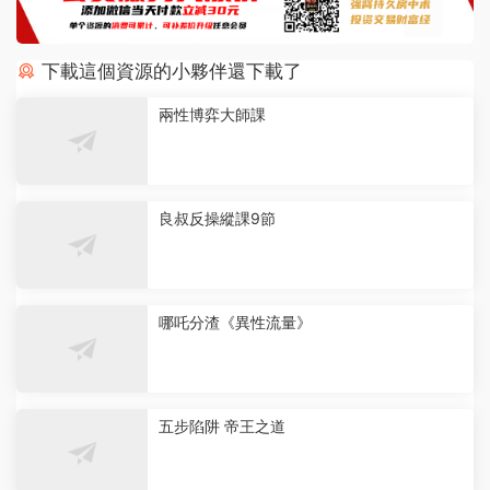
下載這個資源的小夥伴還下載了
兩性博弈大師課
良叔反操縱課9節
哪吒分渣《異性流量》
五步陷阱 帝王之道