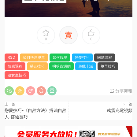
賞
0
0
RSD
如何快速脫單
如何脫單
戀愛技巧
戀愛課程
情感課程
搭讪技巧
明明資源網
遊戲十誡
脫單技巧
追女生技巧
分享海報
上一篇
下一篇
戀愛技巧-《自然方法》搭讪自然
戎震充電視頻
人-搭讪技巧