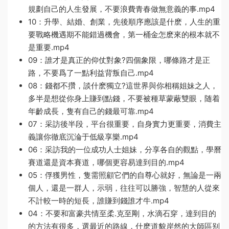
規劃自己的人生發展，不要浪費青春做無意義的事.mp4
10：升學、結婚、創業，先後順序應該是什麽，人生的重
要戰略機遇期不能錯過機會，第一桶金怎麽來的根本就不
是重要.mp4
09：誰才是真正的仰仗對象?四個象限，哪條路才是正
路，不要爲了一點利益背叛自己.mp4
08：錢都不攢，談什麽獨立?這世界與你相稱姐妹之人，
多半是想從你身上賺到點錢，不要被種草蒙蔽雙眼，随着
年齡成長，隻有自己的錢最可靠.mp4
07：采訪後半段，平台很重要，自身實力更重要，消費主
義讓你徹底沉淪于低級享樂.mp4
06：采訪我的一位成功人士姐妹，分享各自的觀點，學曆
賽道還是資本賽道，哪個更容易達到目的.mp4
05：俘獲男性，隻需照顧它們的自尊心就好，無論是一兩
個人，還是一群人，示弱，往往可以勝強，智慧的人從來
不計較一時的短長，誰賺到錢誰才牛.mp4
04：不要和富豪共情至柔.克至剛，水滴石穿，達到目的
的方法有很多，選最近的路線，什麽道貌岸然的大師區别