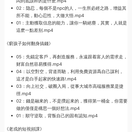
闆到底該幹的是什麽.mp4
02：隐忍，每個不是npc的人，一生所必經之路，增益其
所不能，動心忍性，大徹大悟.mp4
01：主動獲取信息的能力，讓你一騎絕塵，其實，人就是
這麽一點差别.mp4
《窮孩子如何翻身搞錢》
05：先錨定客戶，再創造服務，永遠跟着富人的需求走，
财富自然容易獲得.mp4
04：以空對空，背道而馳，利用免費資源爲自己謀利，
這才是白手起家的快速路!.mp4
03：向上社交，破圈入局，從事大城市高端服務業是捷
徑.mp4
02：錢是融來的，不是攢起來的，獲得第一桶金，你需要
做的僅僅是構思一個好想法.mp4
01：順守逆取，背叛自己的固有認知.mp4
《老戎的短視頻課》