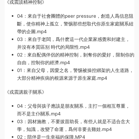
《戎震談精神控制》
04：來自于社會團體的peer pressure，創造人爲信息阻
斷，使你精神上孤立，警惕那些想取代你原生家庭關系紐
帶的企圖.mp4
03：來自于老闆，爲什麽這一代企業家感覺和封建主，
并沒有本質區别 時代的局限性.mp4
02：來自配偶伴侶的精神控制，剝奪你的愛好，限制你的
自由，控制你的經濟.mp4
01：來自父母，因愛之名，警惕被操控綁架的人生道路，
大部分精神疾病的根源來源于原生家庭.mp4
《戎震講親子關系》
04：父母與孩子應該是朋友關系，主打一個相互尊重，
而不是主仆關系.mp4
03：因材施教，不要拔苗助長，有些人就是不适合念大
學，知識，改變了命運，爲何非要去雞娃.mp4
02：陪伴是一生幸福的保障.MP4