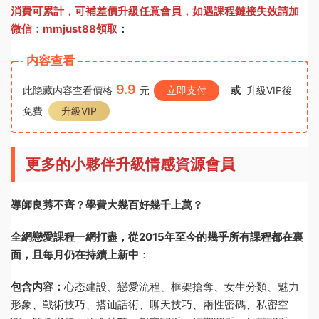
消費可累計，可補差價升級任意會員，
如遇課程鏈接失效請加
微信：mmjust88領取
：
内容查看
9.9
此隐藏内容查看價格
元
立即支付
或
升級VIP後
免費
升級VIP
更多的小夥伴升級情感資源會員
導師良莠不齊？學費大幾百好幾千上萬？
全網戀愛課程一網打盡，從2015年至今的幾乎所有課程都在裏
面，且每月仍在持續上新中
：
包含内容：
心态建設、戀愛流程、框架搶奪、女生分類、魅力
形象、戰術技巧、搭讪話術、聊天技巧、兩性密碼、私密空