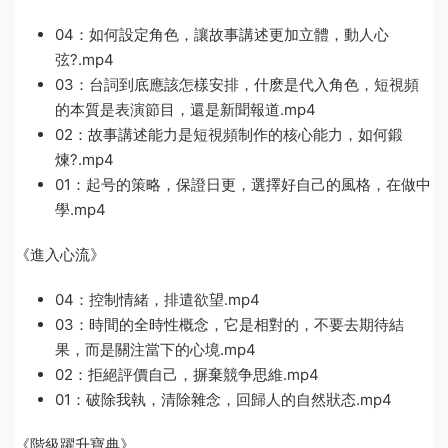
04：如何設定角色，讓故事講述更加立體，動人心
弦?.mp4
03：台詞到底應該怎樣安排，什麽是代入角色，短視頻
的本質是表演節目，還是新聞報道.mp4
02：故事講述能力是短視頻制作的核心能力，如何鍛
煉?.mp4
01：起号的策略，保證日更，選擇好自己的風格，在做中
學.mp4
《進入心流》
04：控制情緒，排遣欲望.mp4
03：時間的全時性概念，它是相對的，不要去期待結
果，而是關注當下的心境.mp4
02：拒絕評價自己，摒棄競争思維.mp4
01：破除我執，清除雜念，回歸人的自然狀态.mp4
《階級躍升寶典》