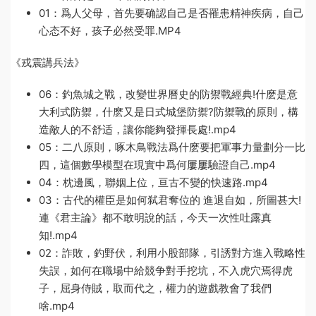
01：爲人父母，首先要确認自己是否罹患精神疾病，自己
心态不好，孩子必然受罪.MP4
《戎震講兵法》
06：釣魚城之戰，改變世界曆史的防禦戰經典!什麽是意
大利式防禦，什麽又是日式城堡防禦?防禦戰的原則，構
造敵人的不舒适，讓你能夠發揮長處!.mp4
05：二八原則，啄木鳥戰法爲什麽要把軍事力量劃分一比
四，這個數學模型在現實中爲何屢屢驗證自己.mp4
04：枕邊風，聯姻上位，亘古不變的快速路.mp4
03：古代的權臣是如何弑君奪位的 進退自如，所圖甚大!
連《君主論》都不敢明說的話，今天一次性吐露真
知!.mp4
02：詐敗，釣野伏，利用小股部隊，引誘對方進入戰略性
失誤，如何在職場中給競争對手挖坑，不入虎穴焉得虎
子，屈身侍賊，取而代之，權力的遊戲教會了我們
啥.mp4