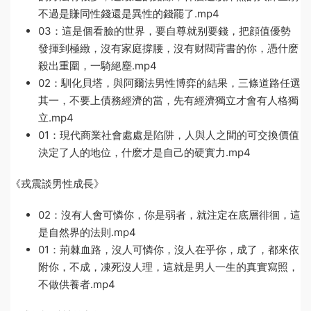
不過是賺同性錢還是異性的錢罷了.mp4
03：這是個看臉的世界，要自尊就别要錢，把顔值優勢
發揮到極緻，沒有家庭撐腰，沒有财閥背書的你，憑什麽
殺出重圍，一騎絕塵.mp4
02：馴化貝塔，與阿爾法男性博弈的結果，三條道路任選
其一，不要上債務經濟的當，先有經濟獨立才會有人格獨
立.mp4
01：現代商業社會處處是陷阱，人與人之間的可交換價值
決定了人的地位，什麽才是自己的硬實力.mp4
《戎震談男性成長》
02：沒有人會可憐你，你是弱者，就注定在底層徘徊，這
是自然界的法則.mp4
01：荊棘血路，沒人可憐你，沒人在乎你，成了，都來依
附你，不成，凍死沒人理，這就是男人一生的真實寫照，
不做供養者.mp4