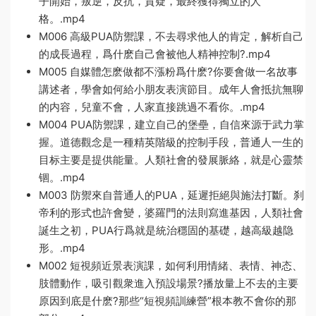
子開始，叛逆，反抗，質疑，最終獲得獨立的人
格。.mp4
M006 高級PUA防禦課，不去尋求他人的肯定，解析自己
的成長過程，爲什麽自己會被他人精神控制?.mp4
M005 自媒體怎麽做都不漲粉爲什麽?你要會做一名故事
講述者，學會如何給小朋友表演節目。成年人會抵抗無聊
的内容，兒童不會，人家直接跳過不看你。.mp4
M004 PUA防禦課，建立自己的堡壘，自信來源于武力掌
握。道德觀念是一種精英階級的控制手段，普通人一生的
目标主要是提供能量。人類社會的發展脈絡，就是心靈禁
锢。.mp4
M003 防禦來自普通人的PUA，延遲拒絕與施法打斷。刹
帝利的形式也許會變，婆羅門的法則寫進基因，人類社會
誕生之初，PUA行爲就是統治穩固的基礎，越高級越隐
形。.mp4
M002 短視頻近景表演課，如何利用情緒、表情、神态、
肢體動作，吸引觀衆進入預設場景?播放量上不去的主要
原因到底是什麽?那些“短視頻訓練營”根本教不會你的那