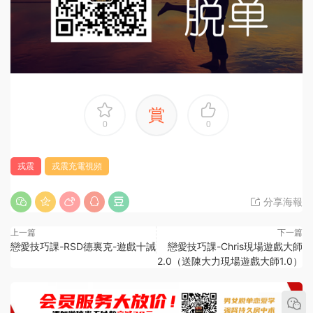
賞
0
0
戎震
戎震充電視頻
分享海報
上一篇
下一篇
戀愛技巧課-RSD德裏克-遊戲十誡
戀愛技巧課-Chris現場遊戲大師
2.0（送陳大力現場遊戲大師1.0）