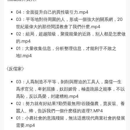
04：全面提升自己的異性吸引力.mp4
03：平等地對待周圍的人，形成一個強大的關系網，20
世紀最偉大的那些間諜教會了我們什麽.mp4
02：組局，超越階級，聚攏能量的近路，别人都是怎麽做
的.mp4
01：大量收集信息，分析整理信息，才能利于不敗之
地!.mp4
《反儒家》
03：人爲制造不平等，剝削與壓迫的工具人，腐儒一生
爲求官兒，卑躬屈膝，奴顔媚骨，極盡跪舔之能事，不以
爲恥，反以爲榮，封建糟粕.mp4
02：努力就有好結果?勤勞最無用!谷賤傷農，賣炭翁、養
蠶人、蜂，告訴我們一個什麽樣的道理?.MP4
01：小農社會的意識殘留，無法适應現代商業社會的發展
需要.mp4