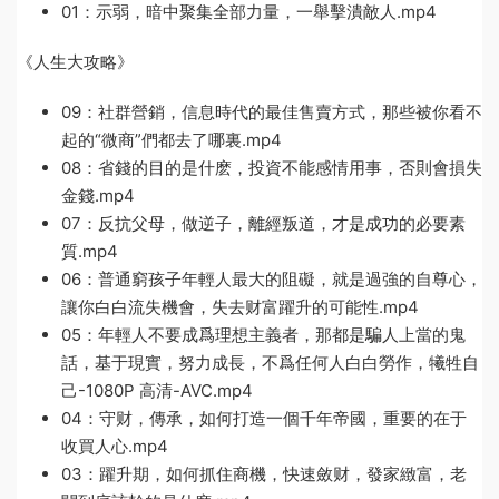
01：示弱，暗中聚集全部力量，一舉擊潰敵人.mp4
《人生大攻略》
09：社群營銷，信息時代的最佳售賣方式，那些被你看不
起的“微商”們都去了哪裏.mp4
08：省錢的目的是什麽，投資不能感情用事，否則會損失
金錢.mp4
07：反抗父母，做逆子，離經叛道，才是成功的必要素
質.mp4
06：普通窮孩子年輕人最大的阻礙，就是過強的自尊心，
讓你白白流失機會，失去财富躍升的可能性.mp4
05：年輕人不要成爲理想主義者，那都是騙人上當的鬼
話，基于現實，努力成長，不爲任何人白白勞作，犧牲自
己-1080P 高清-AVC.mp4
04：守财，傳承，如何打造一個千年帝國，重要的在于
收買人心.mp4
03：躍升期，如何抓住商機，快速斂财，發家緻富，老