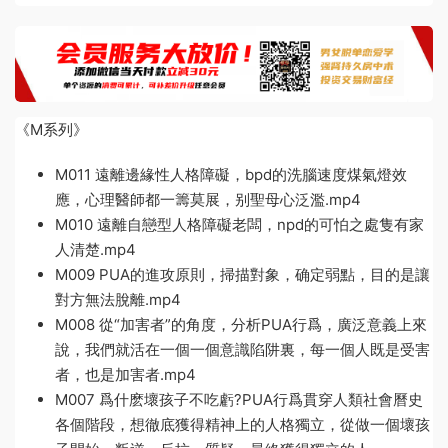
《M系列》
M011 遠離邊緣性人格障礙，bpd的洗腦速度煤氣燈效
應，心理醫師都一籌莫展，别聖母心泛濫.mp4
M010 遠離自戀型人格障礙老闆，npd的可怕之處隻有家
人清楚.mp4
M009 PUA的進攻原則，掃描對象，确定弱點，目的是讓
對方無法脫離.mp4
M008 從“加害者”的角度，分析PUA行爲，廣泛意義上來
說，我們就活在一個一個意識陷阱裏，每一個人既是受害
者，也是加害者.mp4
M007 爲什麽壞孩子不吃虧?PUA行爲貫穿人類社會曆史
各個階段，想徹底獲得精神上的人格獨立，從做一個壞孩