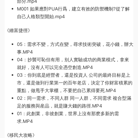
部分.mp4
M001 如果應對PUA行爲，建立有效的防禦機制?從了解
自己人格類型開始.mp4
《緻富捷徑》
05：需求不變，方式在變，尋求技術突破，花小錢，辦大
事.MP4
04：抄襲可恥但有用，别人實驗成功的商業模式，拿來
就好，沒有人可以完全憑空創造.MP4
03：你到底是經營者，還是投資人 公司的最終目标是上
市，還是做到行業第一的百年老店，決定了你财富積累的
重點，做甩手大掌櫃，不要把自己累得要死.MP4
02：同一需求，不同人群 同一人群，不同需求 複合型滿
足的服務與産品，就是賺大錢的路徑.MP4
01：此創業，非彼創業，世界上沒有那麽多新的需
求.MP4
《移民大攻略》