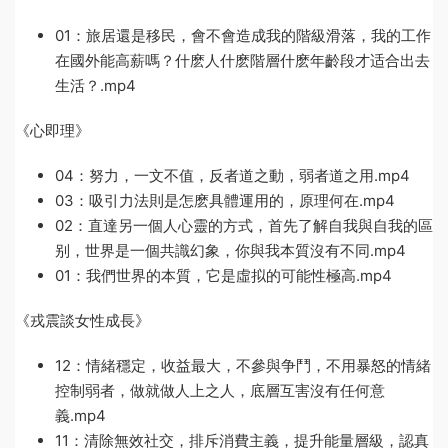
01：旅居還是移民，會不會造成我的階級滑落，我的工作
在國外能高薪嗎？什麽人什麽階層什麽年齡段才适合出去
生活？.mp4
《心即理》
04：努力，一文不值，反者道之動，弱者道之用.mp4
03：吸引力法則是怎麽具體運用的，原理何在.mp4
02：直達另一個人心靈的方式，首先了解自我與自我的區
别，世界是一個共識幻象，你與我本質沒有不同.mp4
01：我們世界的本質，它是虛拟的可能性極高.mp4
《戎震談女性成長》
12：情緒穩定，收益最大，不參與争鬥，不用暴怒的情緒
控制弱者，做就做人上之人，底層互害沒有任何意
義.mp4
11：清除無效社交，排斥消費主義，提升能量層級，認真