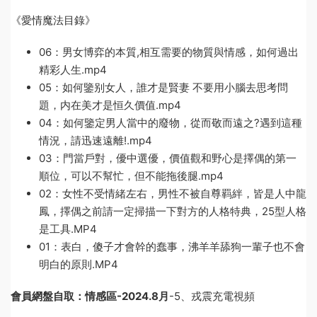
《愛情魔法目錄》
06：男女博弈的本質,相互需要的物質與情感，如何過出
精彩人生.mp4
05：如何鑒别女人，誰才是賢妻 不要用小腦去思考問
題，内在美才是恒久價值.mp4
04：如何鑒定男人當中的廢物，從而敬而遠之?遇到這種
情況，請迅速遠離!.mp4
03：門當戶對，優中選優，價值觀和野心是擇偶的第一
順位，可以不幫忙，但不能拖後腿.mp4
02：女性不受情緒左右，男性不被自尊羁絆，皆是人中龍
鳳，擇偶之前請一定掃描一下對方的人格特典，25型人格
是工具.MP4
01：表白，傻子才會幹的蠢事，沸羊羊舔狗一輩子也不會
明白的原則.MP4
會員網盤自取：情感區-
2024.8月
-5、戎震充電視頻