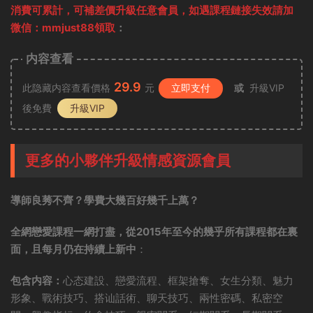
消費可累計，可補差價升級任意會員，
如遇課程鏈接失效請加
微信：mmjust88領取
：
内容查看
29.9
此隐藏内容查看價格
元
立即支付
或
升級VIP
後免費
升級VIP
更多的小夥伴升級情感資源會員
導師良莠不齊？學費大幾百好幾千上萬？
全網戀愛課程一網打盡，從2015年至今的幾乎所有課程都在裏
面，且每月仍在持續上新中
：
包含内容：
心态建設、戀愛流程、框架搶奪、女生分類、魅力
形象、戰術技巧、搭讪話術、聊天技巧、兩性密碼、私密空