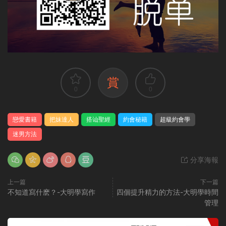
賞
0
0
戀愛書籍
把妹達人
搭讪聖經
約會秘籍
超級約會學
迷男方法
分享海報
上一篇
下一篇
不知道寫什麽？-大明學寫作
四個提升精力的方法-大明學時間
管理