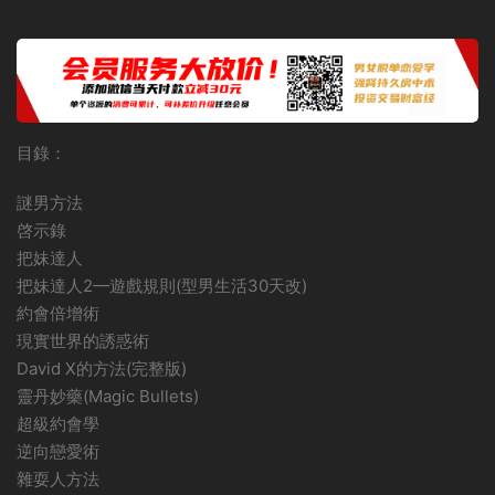
目錄：
謎男方法
啓示錄
把妹達人
把妹達人2—遊戲規則(型男生活30天改)
約會倍增術
現實世界的誘惑術
David X的方法(完整版)
靈丹妙藥(Magic Bullets)
超級約會學
逆向戀愛術
雜耍人方法