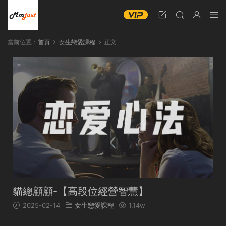
當前位置：
首頁
女生戀愛課程
正文
貓總顧顧-【高段位經營智慧】
2025-02-14
女生戀愛課程
1.14w