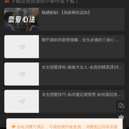
下載這個資源的小夥伴還下載了
貓總顧顧-【高維兩性認知】
關于婚前的親密接觸，女生必備的三個心 理
素質-女生戀愛技巧
女生戀愛課程-曲曲大女人-金貴的關系課298
0
女生戀愛技巧-如何鑒定媽寶男 如何識别渣
男？-麻辣情醫吳迪第二季
全站消費可累計，可補差價升級會員，消費後記得添加微