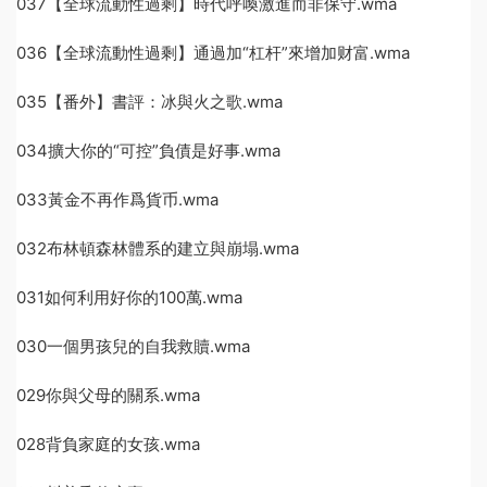
037【全球流動性過剩】時代呼喚激進而非保守.wma
036【全球流動性過剩】通過加“杠杆”來增加财富.wma
035【番外】書評：冰與火之歌.wma
034擴大你的“可控”負債是好事.wma
033黃金不再作爲貨币.wma
032布林頓森林體系的建立與崩塌.wma
031如何利用好你的100萬.wma
030一個男孩兒的自我救贖.wma
029你與父母的關系.wma
028背負家庭的女孩.wma