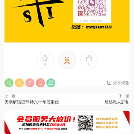
賞
0
0
分享海報
上一篇
下一篇
天南解讀巴菲特六十年股東信
旭旭私人訂制