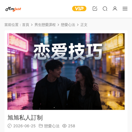
當前位置：
首頁
男生戀愛課程
戀愛心法
正文
旭旭私人訂制
2026-06-25
戀愛心法
258