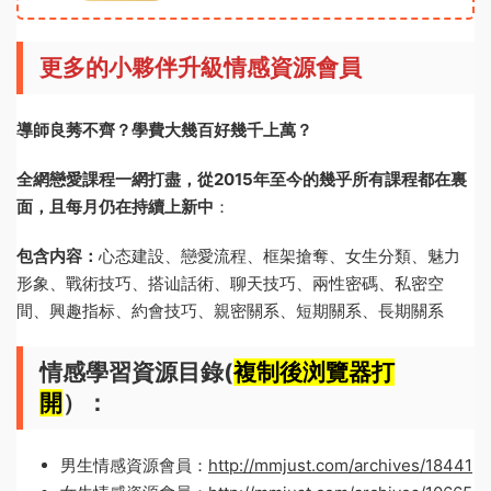
更多的小夥伴升級情感資源會員
導師良莠不齊？學費大幾百好幾千上萬？
全網戀愛課程一網打盡，從2015年至今的幾乎所有課程都在裏
面，且每月仍在持續上新中
：
包含内容：
心态建設、戀愛流程、框架搶奪、女生分類、魅力
形象、戰術技巧、搭讪話術、聊天技巧、兩性密碼、私密空
間、興趣指标、約會技巧、親密關系、短期關系、長期關系
情感學習資源目錄(
複制後浏覽器打
開
）：
男生情感資源會員：
http://mmjust.com/archives/18441