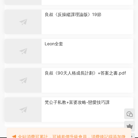
良叔《反操縱課理論版》19節
Leon全套
良叔《90天人格成長計劃》+答案之書.pdf
梵公子私教+富婆攻略-戀愛技巧課
全站消費可累計，可補差價升級會員，消費後記得添加微