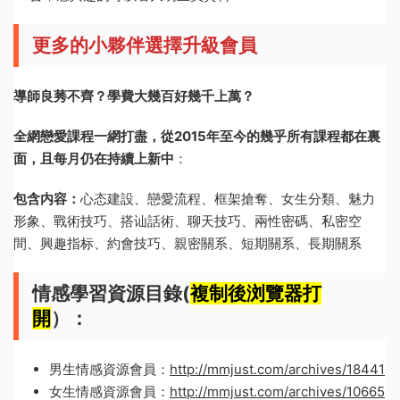
更多的小夥伴選擇升級會員
導師良莠不齊？學費大幾百好幾千上萬？
全網戀愛課程一網打盡，從2015年至今的幾乎所有課程都在裏
面，且每月仍在持續上新中
：
包含内容：
心态建設、戀愛流程、框架搶奪、女生分類、魅力
形象、戰術技巧、搭讪話術、聊天技巧、兩性密碼、私密空
間、興趣指标、約會技巧、親密關系、短期關系、長期關系
情感學習資源目錄(
複制後浏覽器打
開
）：
男生情感資源會員：
http://mmjust.com/archives/18441
女生情感資源會員：
http://mmjust.com/archives/10665