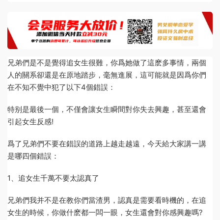
兄弟們是不是覺得追女生很難，你爲她做了這麽多事情，兩個
人的關系卻還是在原地踏步，毫無進展，這可能就是因爲你們
在不知不覺中犯了以下4個錯誤：
特别是最後一個，不僅會讓女生瞬間對你失去興趣，甚至還會
引起女生反感!
爲了兄弟們不要在錯誤的道路上越走越遠，今天給大家講一講
是哪四個錯誤：
1、追女生千萬不要太認真了
兄弟們我并不是在教你們當渣男，認真是需要看時機的，在追
女生的時候，你做什麽都一闆一眼，女生還會對你感興趣嗎?