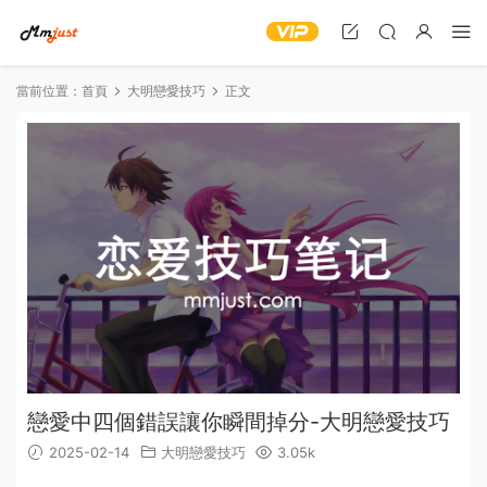
當前位置：
首頁
大明戀愛技巧
正文
戀愛中四個錯誤讓你瞬間掉分-大明戀愛技巧
2025-02-14
大明戀愛技巧
3.05k