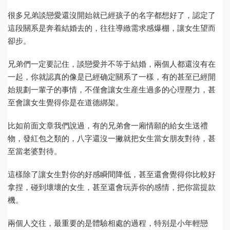
很多兄弟談戀愛還沒開始就已經孩子的名字都想好了，認定了
這段關系是奔着結婚去的，往往導緻需求感爆棚，讓女生望而
卻步。
兄弟們一定要記住，談戀愛并不等于結婚，兩個人都還沒有在
一起，你就認真的像是已經确定關系了一樣，有的甚至已經開
始規劃一輩子的事情，不僅會讓女生産生過多的心理壓力，甚
至會讓女生覺得你是在道德綁架。
比如前面文章我們說過，有的兄弟會一廂情願的給女生送禮
物，發紅包之類的，八字還沒一撇就把女生當女朋友對待，甚
至當老婆對待。
這樣除了讓女生對你的好感瞬間降低，甚至還會覺得你比較好
拿捏，碰到壞壞的女生，甚至還會玩弄你的感情，把你當提款
機。
兩個人交往，最重要的是體驗相處的過程，特别是小年輕戀