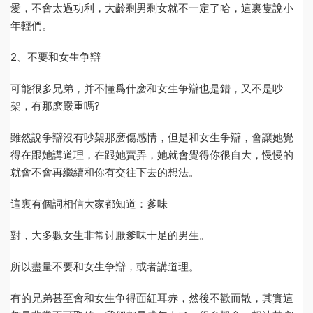
愛，不會太過功利，大齡剩男剩女就不一定了哈，這裏隻說小
年輕們。
2、不要和女生争辯
可能很多兄弟，并不懂爲什麽和女生争辯也是錯，又不是吵
架，有那麽嚴重嗎?
雖然說争辯沒有吵架那麽傷感情，但是和女生争辯，會讓她覺
得在跟她講道理，在跟她賣弄，她就會覺得你很自大，慢慢的
就會不會再繼續和你有交往下去的想法。
這裏有個詞相信大家都知道：爹味
對，大多數女生非常讨厭爹味十足的男生。
所以盡量不要和女生争辯，或者講道理。
有的兄弟甚至會和女生争得面紅耳赤，然後不歡而散，其實這