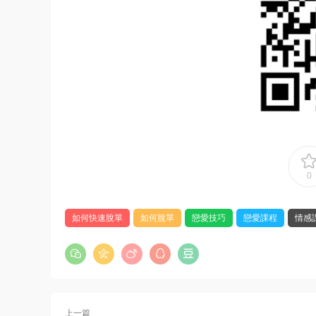
0
如何快速脫單
如何脫單
戀愛技巧
戀愛課程
情感
上一篇