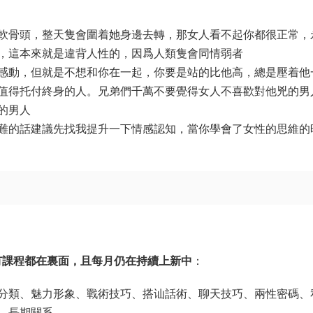
軟骨頭，整天隻會圍着她身邊去轉，那女人看不起你都很正常，
，這本來就是違背人性的，因爲人類隻會同情弱者
感動，但就是不想和你在一起，你要是站的比他高，總是壓着他
值得托付終身的人。兄弟們千萬不要覺得女人不喜歡對他兇的男
的男人
難的話建議先找我提升一下情感認知，當你學會了女性的思維的
有課程都在裏面，且每月仍在持續上新中
：
分類、魅力形象、戰術技巧、搭讪話術、聊天技巧、兩性密碼、
、長期關系