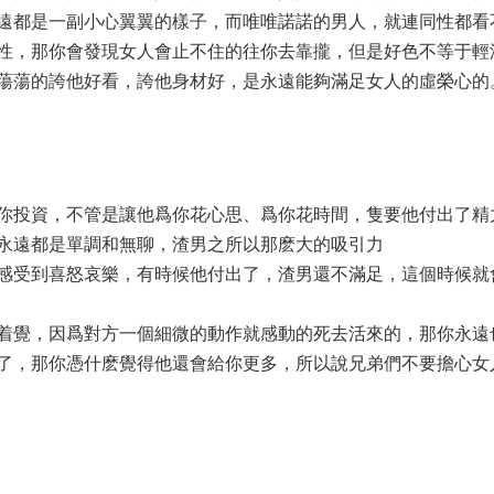
遠都是一副小心翼翼的樣子，而唯唯諾諾的男人，就連同性都看
性，那你會發現女人會止不住的往你去靠攏，但是好色不等于輕
蕩蕩的誇他好看，誇他身材好，是永遠能夠滿足女人的虛榮心的
你投資，不管是讓他爲你花心思、爲你花時間，隻要他付出了精
永遠都是單調和無聊，渣男之所以那麽大的吸引力
感受到喜怒哀樂，有時候他付出了，渣男還不滿足，這個時候就
着覺，因爲對方一個細微的動作就感動的死去活來的，那你永遠
了，那你憑什麽覺得他還會給你更多，所以說兄弟們不要擔心女