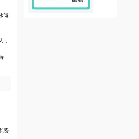
永遠
一
人，
時
私密