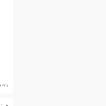
享海報
下一篇