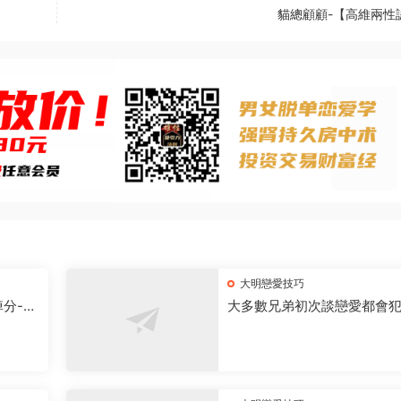
貓總顧顧-【高維兩性
大明戀愛技巧
分-大
大多數兄弟初次談戀愛都會
錯-大明戀愛技巧