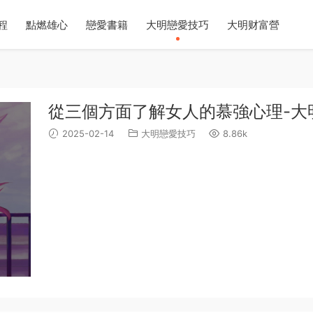
程
點燃雄心
戀愛書籍
大明戀愛技巧
大明财富營
從三個方面了解女人的慕強心理-大
2025-02-14
大明戀愛技巧
8.86k