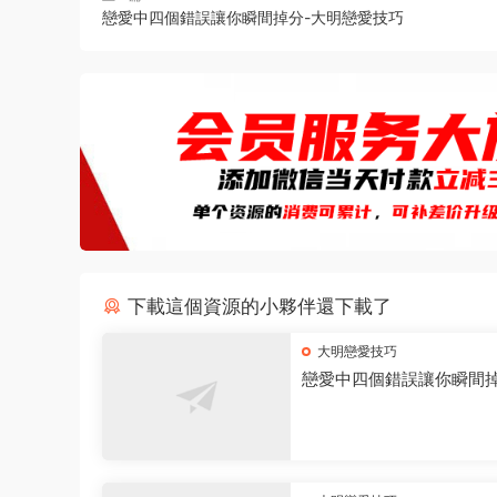
戀愛中四個錯誤讓你瞬間掉分-大明戀愛技巧
下載這個資源的小夥伴還下載了
大明戀愛技巧
戀愛中四個錯誤讓你瞬間掉
明戀愛技巧