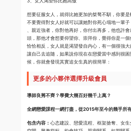
3、女人渴望你比她高傲
想要征服女人，就得比她更加的桀骜不馴，你要是
不要覺得對女人好就可以讓她對你死心塌地一輩子
、親近強者，你對他再好，你付出再多，他也許會
頭，那他才會想要仰望你、崇拜你，覺得你是一個
恰恰相反，女人就是渴望發自内心，有一個很強大
讓自己去追随，如果說你現在在戀愛當中感到很困
候，你就會發現其實追女生真的很簡單：
更多的小夥伴選擇升級會員
導師良莠不齊？學費大幾百好幾千上萬？
全網戀愛課程一網打盡，從2015年至今的幾乎所
包含内容：
心态建設、戀愛流程、框架搶奪、女生
空間、興趣指标、約會技巧、親密關系、短期關系