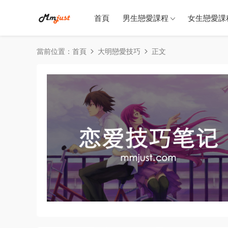
首頁
男生戀愛課程
女生戀愛課
當前位置：
首頁
大明戀愛技巧
正文