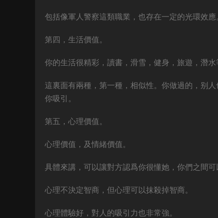
包括像軍人警察這類職業，也存在一定的光環效應
第四，生活價值。
你的生活很精彩，讀書，滑雪，健身，旅遊，潛水
這裏面有兩種，第一種，相似性。你做過的，别人
你吸引。
第五，心理價值。
心理價值，及情緒價值。
具體來講，可以讓對方認爲你很懂她，你們之間可
心理不決定智商，但心理可以抹殺掉智商。
心理體驗好，對人的吸引力也非常強。