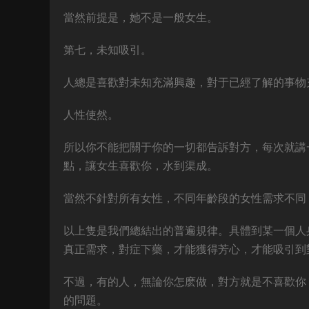
當然前提是，她不是一般女生。
第七，未知吸引。
人總是喜歡對未知充滿興趣，對于已經了解的事物
人性使然。
所以你不能把關于你的一切都告訴對方，每次就講
點，讓女生喜歡你，水到渠成。
當然不針對所有女性，不同年齡段的女性需求不同
以上隻是我們總結出的普遍規律。具體到某一個人
真正需求，對症下藥，才能獲得芳心，才能吸引到
不過，有的人，無論你怎麽做，對方就是不喜歡你
的問題。