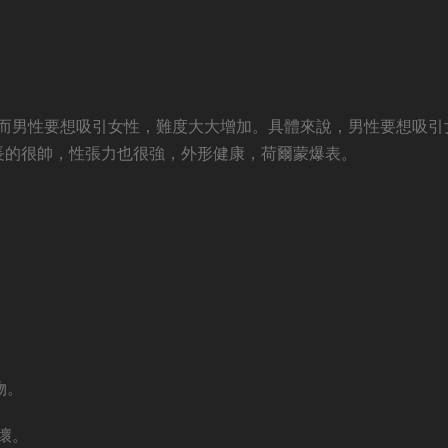
而男性要想吸引女性，難度大大增加。具體來說，男性要想吸引
長的很帥，性張力也很強，外形健康，荷爾蒙爆表。
物。
壞。