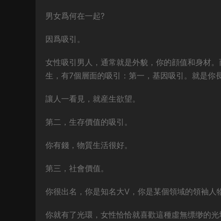
男女爲何在一起?
因爲吸引。
女性吸引男人，通常就是外貌，你的顔值和身材。
生，有7個層面的吸引：第一，基因吸引。就是你
讓人一看見，就産生欲望。
第二，生存價值的吸引。
你有錢，物質生活很好。
第三，社會價值。
你很出名，你是知名大V，你是某個領域的領袖人
你就有了光環，女性恰恰就喜歡這種虛無缥缈的光