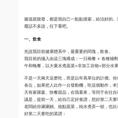
腸道跟脫發，都是我自己一點點摸索，給治好的。
廢話不多說，往下看吧。
一、飲食
先說我目前健康體系中，最重要的闆塊，飲食。
我目前的攝入由這三塊構成：一日兩餐 + 各種補劑
午和晚餐，以大量水煮蔬菜+非加工谷物+部分水
不是一天兩天這麽吃，而是以年爲單位的計價。你
各位，如果把人比作一台發動機，吃這個動作，本
天有家羅森、快餐甜品，在我看來，等同于在往自
議是，提前一天，給自己定好食譜，想好第二天要吃
老闆給你涮涮鍋、撿點蔬菜，純水煮弄一頓，也比
好第二天要吃的菜譜：