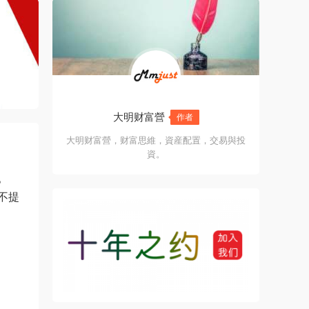
大明财富營
作者
大明财富營，财富思維，資産配置，交易與投
資。
。
不提