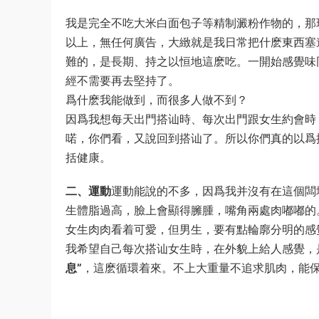
我是完全不吃大米白面包子等精制澱粉作物的，那
以上，無任何廣告，大緻就是我日常把什麽東西塞
難的，是長期、持之以恒地這麽吃。一開始感覺味
經不需要再去堅持了。
爲什麽我能做到，而很多人做不到？
因爲我想每天出門搭讪時、每次出門跟女生約會時
喏，你們看，又說回到搭讪了。所以你們真的以爲
括健康。
二、運動
運動能說的不多，因爲我并沒有在這個闆
生體脂過高，臉上會顯得臃腫，嘴角兩處肉嘟嘟的
女生肉肉看着可愛，但男生，要有點輪廓分明的感
我希望自己每次搭讪女生時，在外貌上給人感覺，
息”
，這麽循環着來。不上大重量不追求肌肉，能