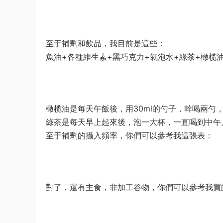
至于補劑和飲品，我目前是這些：
魚油+各種維生素+黑巧克力+氣泡水+綠茶+橄榄
橄榄油是每天午飯後，用30ml的勺子，幹喝兩勺
綠茶是每天早上起來後，泡一大杯，一直喝到中午
至于補劑的攝入頻率，你們可以參考我這張表：
對了，還有主食，非加工谷物，你們可以參考我買