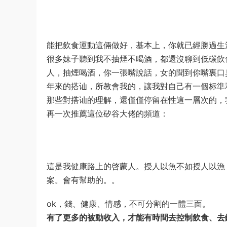
能把飲食運動這倆做好，基本上，你就已經勝過生
很多妹子聽到我不抽煙不喝酒，都還沒聊到低碳飲
人，抽煙喝酒，你一張嘴說話，女的聞到你嘴裏口
年來的搭讪，所教會我的，讓我對自己有一個标準
那些對搭讪的理解，還僅僅停留在性這一層次的，
再一次推薦這位矽谷大佬的頻道：
這是我健康路上的啓蒙人。授人以魚不如授人以漁
案。會有幫助的。。
ok，錢、健康、情感，不可分割的一體三面。
有了更多的被動收入，才能有時間去控制飲食、去