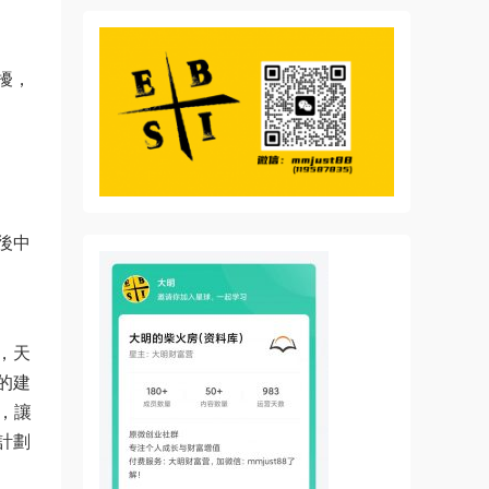
擾，
後中
，天
的建
，讓
計劃