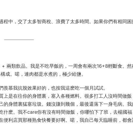
過程中，交了太多智商稅、浪費了太多時間。如果你們有相同困
 + 兩類飲品。我是不吃早飯的，一周會有兩次16+8輕斷食。然
果構成。喏，連肉都是水煮的，極少給鹽。
們羨慕我抗脫效果好的，也按我這麽吃一個月試試。
質上是在往你的身體裏，塞入各種燃料。很多打工人沒時間做飯
己的身體裏猛塞垃圾。錢沒賺到幾個，最後還落下一身毛病。我
什麽。我不care你有沒有時間做飯，你哪怕下了班，去楊國福
在便利店買那種熟食快餐要好啊。喏，我自己每天臨睡前，都會