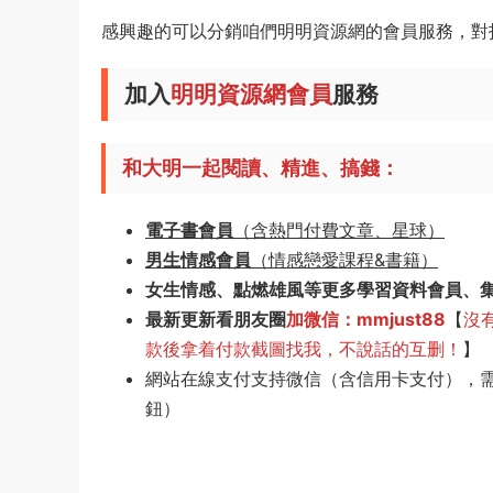
感興趣的可以分銷咱們明明資源網的會員服務，對
加入
明明資源網會員
服務
和大明一起閱讀、精進、搞錢：
電子書會員
（含熱門付費文章、星球）
男生情感會員
（情感戀愛課程&書籍）
女生情感、點燃雄風等更多學習資料會員、
最新更新看朋友圈
加微信：mmjust88
【
沒
款後拿着付款截圖找我，不說話的互删！
】
網站在線支付支持微信（含信用卡支付），
鈕）