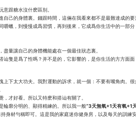
玩意跟糖水沒什麽區别。
進自己的身體裏。錢跟時間，這倆在我看來都不是最難達成的要
同嚼蠟，到慢慢成爲習慣，再到後來，它成爲你生活中的一部分
，盡量讓自己的身體機能處在一個最佳狀态裏。
搭讪隻是爲了性嗎？并不是的，它影響的，是你生活的方方面面
塊上下太大功夫。我對運動的訴求，就一個：不要有嘴角肉。很
。
覺，才好看。所以又特麽和搭讪有關了。
是輪廓分明的、顯得精練的。所以我一般
“3天無氧+1天有氧+1
保持身材勻稱即可。這是我的家庭迷你健身房，以及每天的訓練