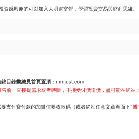
投資感興趣的可以加入大明财富營，學習投資交易與财商思維。
集錦目錄彙總見首頁置頂
：
mmjust.com
有售前，直接提需求或者轉賬，不接受讨價還價，盡可能在網站
需要支付寶付款的加微信要收款碼（或者網站任意文章頁面下
“
賞