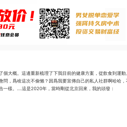
了個大概。這邊重新梳理了下我目前的健康方案，從飲食到運動
會問，爲啥這次不偷懶？因爲我要宣傳自己的私人社群啊哈哈，
一樣。….這是2020年，當時剛從北京回來，我的頭發：