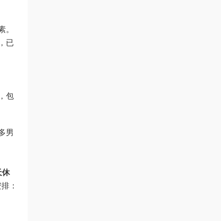
素。
，已
，包
多男
天休
安排：