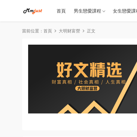
首頁
男生戀愛課程
女生戀愛課
當前位置：
首頁
大明财富營
正文