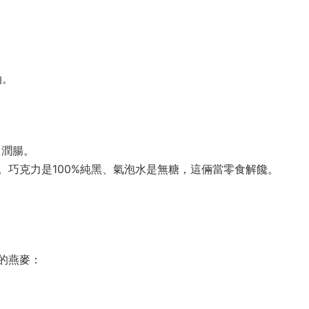
油。
，潤腸。
。巧克力是100%純黑、氣泡水是無糖，這倆當零食解饞。
的燕麥：