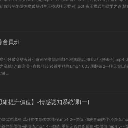
的陷阱怎麽破解?(帝王模式聊天案例).pdf 帝王模式的戀愛之道(情感操
尊會員班
怎麽巧妙破身材火辣小蘿莉的廢物測試(全程無廢話用聊天征服妹子).mp4 002.白
71白富美 (直接訂閱 後續更精彩).mp4 003.開悟篇2—聊天窗口識别-
l ...
思維提升價值】-情感認知系統課(一)
程_爲什麽要學習本課程.mp4 2--價值_傳統意義的伴侶價值.mp4 3--
.mp4 4--價值_重新定義伴侶價值-軟價值.mp4 5--價值_價