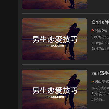
Chri
戀愛心法
Chris神聖之愛标準版12節 01.前
主.mp4 03.日課02非暴力與死懼.mp4 04.日課03如何構建神聖關系.mp4 05.日課04聖者
領袖的治理.
ran高
男生戀愛
ran高手私教8節全 第八集：五星難度，高級綠茶假
約會讓拜金茶子愛上你(
對積極...