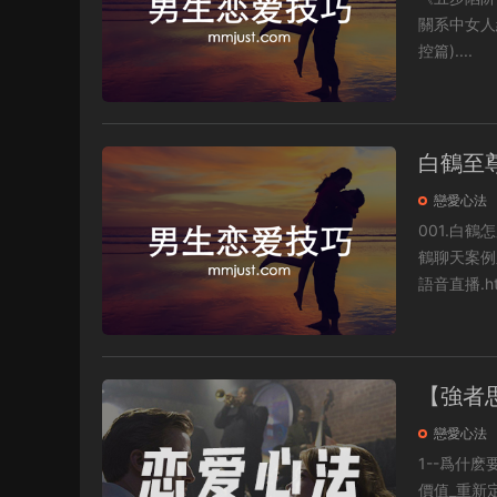
關系中女人給你設
控篇)....
白鶴至
戀愛心法
001.白鶴
鶴聊天案例之高挑1
語音直播.htm
【強者
戀愛心法
1--爲什麽要學習本課
價值_重新定義伴侶價值-硬價值