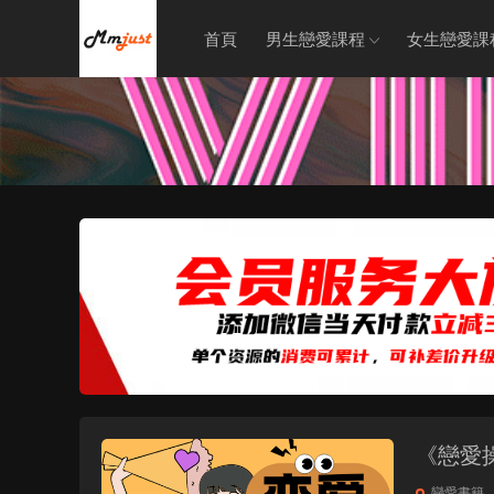
首頁
男生戀愛課程
女生戀愛課
《戀愛操
戀愛書籍