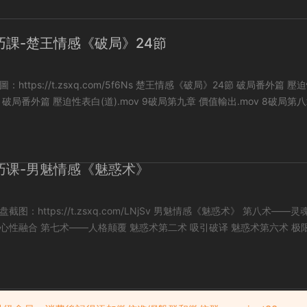
巧課-楚王情感《破局》24節
/t.zsxq.com/5f6Ns 楚王情感《破局》24節 破局番外篇 壓迫性表
章 萬
巧课-男魅情感《魅惑术》
ps://t.zsxq.com/LNjSv 男魅情感《魅惑术》 第八术——灵魂协议
第二术 吸引破译 魅惑术第六术 极限引诱