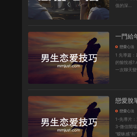
值的深...
一門給
戀愛心法
1 先導篇：爲什麽
的愉悅感?.mp4 3 親近感是如何産生的?相互吸引的先決條件.m
一次聊天變.
戀愛脫
戀愛心法
1-先導片：追一個人可以多
3-微信開場白：
“暧昧感”和“.