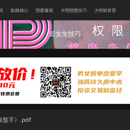
程
點燃雄心
戀愛書籍
大明戀愛技巧
大明财富營
追女生技巧
盤手》.pdf