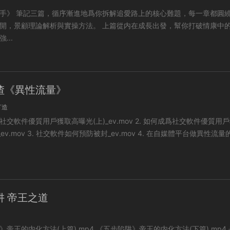
核心難題，每一章都圓繞一個
論解析與實操方法。 上篇從内在成長出發，幫你打破情康中的自卑
...
渣《異性流量》
打造
件優質用戶獲取高曝光(上)_ev.mov 2. 如何成爲社交軟件優質用戶獲取
v.mov 4. 在自媒體平台做異性流量的核心
阱 帝王之道
法(上篇).mp4 《五步陷阱》帝王的内化方法(下篇).mp4 長期