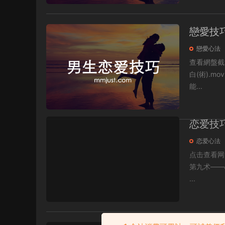
戀愛技
戀愛心法
查看網盤截圖：https:/
白(術).mov 破局番外篇 壓迫性表白(道).mov 9破局第九章 價值輸出.mov 8破局第八
能...
恋爱技
恋爱心法
点击查看网盘截图：htt
第九术——心性融合 第七术——人格颠覆 魅惑术
...