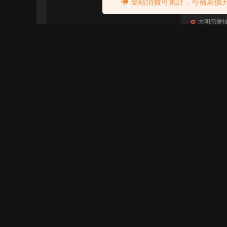
全站消費可累計，可補差價升
从三个
大明恋爱
脱单技巧,
恋爱中
大明恋爱
脱单技巧,