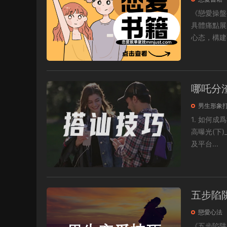
《戀愛操盤手》 筆記三篇，循序漸進地爲你拆解追愛路上的
具體痛點展開，景顧理
心态，構建強
哪吒分
男生形象
1. 如何成爲社交軟
高曝光(下)_ev.mov 3. 社交軟件如何預防被封_e
及平台...
五步陷
戀愛心法
《五步陷阱》帝王的内化方