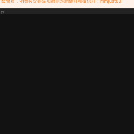
級會員，消費後記得添加微信進網盤群和微信群：mmjust88
方面了解女人的慕强心理-大明恋爱技巧
技巧
恋爱技巧,如何脱单,追女生技巧,如何快速脱单,恋爱课程,情感课程,
四个错误让你瞬间掉分-大明恋爱技巧
技巧
恋爱技巧,如何脱单,追女生技巧,如何快速脱单,恋爱课程,情感课程,