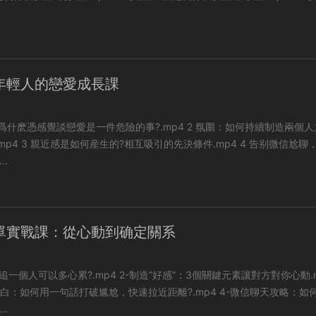
年輕人的戀愛成長課
憑感覺談戀愛是一件危險的事?.mp4 2 氛圍：如何持續制造兩個人之間
p4 4 告别微信尬聊，把每
..
單實戰課：從心動到确定關系
心累?.mp4 2-制造“好感”：3個關鍵元素讓對方對你心動.mp4
如何用一句話打破尴尬，快速拉近距離?.mp4 4-微信聊天攻略：如何聊出
..