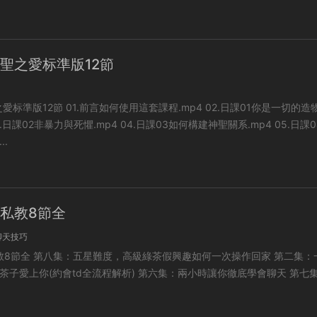
s神聖之愛标準版12節
言如何使用這套課程.mp4 02.日課01你是一切的造物
..
手私教8節全
聊天技巧
興趣如何一次操作回家 第二集：一次
約會td全流程解析) 第六集：兩小時讓你徹底學會聊天 第七集：面