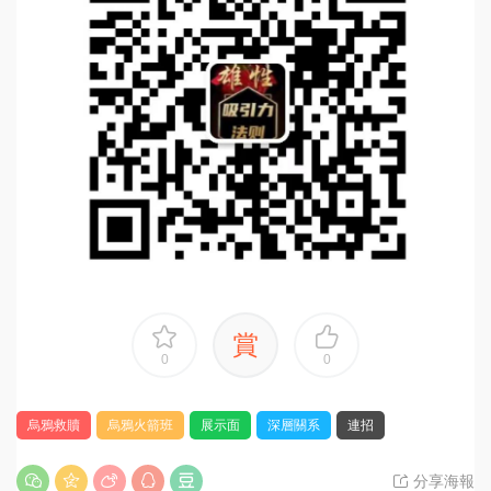
賞
0
0
烏鴉救贖
烏鴉火箭班
展示面
深層關系
連招
分享海報