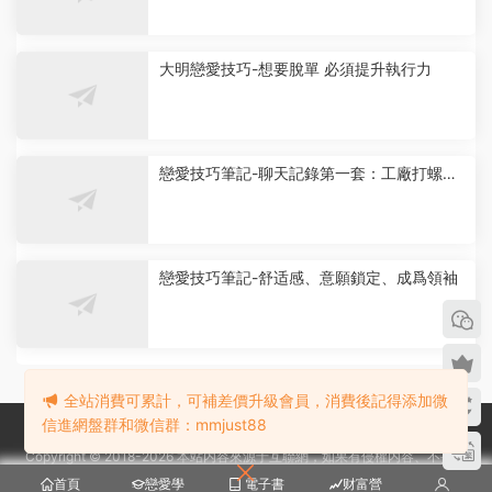
大明戀愛技巧-想要脫單 必須提升執行力
戀愛技巧筆記-聊天記錄第一套：工廠打螺絲
身份-烏鴉救贖《灌頂計劃3.0》
戀愛技巧筆記-舒适感、意願鎖定、成爲領袖
全站消費可累計，可補差價升級會員，消費後記得添加微
信進網盤群和微信群：mmjust88
Copyright © 2018-2026 本站内容來源于互聯網，如果有侵權内容、不妥之
處，請第一時間聯系我們删除。敬請諒解! 微信：mmjust88
首頁
戀愛學
電子書
财富營